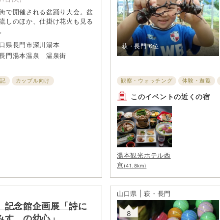
街で開催される盆踊り大会。盆
流しのほか、仕掛け花火も見る
。
口県長門市深川湯本
萩・長門
6位
長門湯本温泉 温泉街
時記
カップル向け
観察・ウォッチング
体験・遊覧
このイベントの近くの宿
湯本観光ホテル西
京
(41.8km)
山口県 | 萩・長門
ゞ記念館企画展「詩に
8
みすゞの幼心」