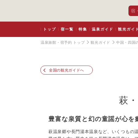
宿
トップ
宿一覧
特集
温泉ガイド
観光ガイ
温泉旅館・宿予約 トップ
観光ガイド
中国・四国
全国の観光ガイドへ
萩・
豊富な泉質と幻の童謡が心を
萩温泉郷や長門湯本温泉など、いくつもの