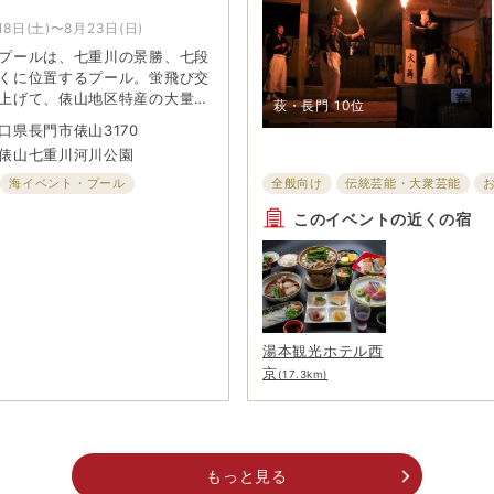
18日(土)〜8月23日(日)
プールは、七重川の景勝、七段
くに位置するプール。蛍飛び交
上げて、俵山地区特産の大量の
萩・長門
10位
て使用しており、塩素が苦手な
口県長門市俵山3170
楽しむことができる。緑に囲ま
俵山七重川河川公園
ポットとして、親子連れに人気
用のプールは、かわいいお猿の
海イベント・プール
全般向け
伝統芸能・大衆芸能
、滑り台もある。
このイベントの近くの宿
湯本観光ホテル西
京
(17.3km)
もっと見る