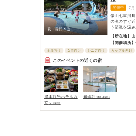
開催中
7月
俵山七重河川
の滝のすぐ近
う清流を汲み
萩・長門
9位
木炭でろ過し
【所在地】
山
方も安心して
【開催場所】
れた憩いのス
がある。幼児
全般向け
女性向け
シニア向け
カップル向け
形をしており
子ども・ファミリー向け
このイベントの近くの宿
湯本観光ホテル西
満珠荘
(38.4km)
京
(7.9km)