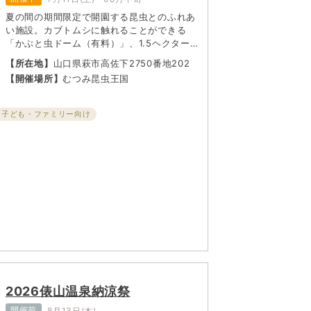
夏の間の期間限定で開園する昆虫とのふれあ
い施設。カブトムシに触れることができる
「かぶと虫ドーム（有料）」、1.5ヘクター
ルのクヌギ林を整備し昆虫採集が可能な「昆
【所在地】
山口県萩市高佐下2750番地202
虫の森」、国内外の各種クワガタやカブトム
【開催場所】
むつみ昆虫王国
シを展示・販売している「クワガタの館」の
3つの施設がある。観て、触って、採って、
思う存分昆虫とふれあうことができる施設と
子ども・ファミリー向け
なっている。夏の思い出作りにおすすめ！
2026俵山温泉納涼祭
開催前
8月13日(木)