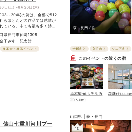
30日(土)〜8月20日(木)
903～30年)の詩は、全部で512
れらほとんどの作品では感情が
れている。中でも最も多く詩に
萩・長門
8位
は、「さみしい」「さびしい」
口県長門市仙崎1308
い心情。この企画展では、み
金子みすゞ記念館
さい頃の想い出がもととなり、
た幼心がうたわれたと思われる
展示会・展示イベント
全般向け
女性向け
シニア向け
てで紹介する。
お祭り
このイベントの近くの宿
湯本観光ホテル西
満珠荘
(38.3k
京
(7.3km)
山口県 | 萩・長門
】俵山七重川河川プー
10