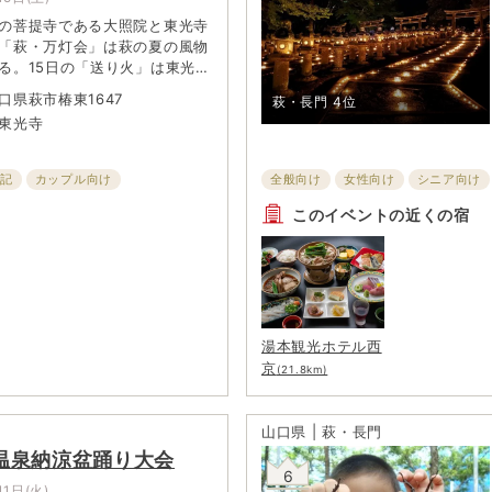
の菩提寺である大照院と東光寺
「萩・万灯会」は萩の夏の風物
る。15日の「送り火」は東光寺
なる。東光寺には、3～11代の
口県萩市椿東1647
萩・長門
4位
妻が祀られている。墓所にある
東光寺
石灯籠に火が灯り、その幻想的な
価値あり。
時記
カップル向け
全般向け
女性向け
シニア向け
ー向け
イルミネーション・ライトアップ
このイベントの近くの宿
湯本観光ホテル西
京
(21.8km)
山口県 | 萩・長門
温泉納涼盆踊り大会
6
11日(火)