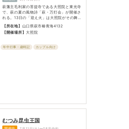
萩藩主毛利家の菩提寺である大照院と東光寺
で、萩の夏の風物詩「萩・万灯会」が開催さ
れる。13日の「迎え火」は大照院がその舞台
となる。大照院には、初代萩藩主・毛利秀就
【所在地】
山口県萩市椿青海4132
と、2～12代の偶数代藩主夫妻が祀られてい
【開催場所】
大照院
る。毛利氏の菩提を弔うため、約600基の石
灯籠と参道にろうそくの火が灯され、その幻
想的な世界は一見の価値あり。会場には呈茶
年中行事・歳時記
カップル向け
席が設けられ一服500円でお茶を楽しめる。
子ども・ファミリー向け
浴衣（和装）の方には特典あり。
むつみ昆虫王国
開催中
7月11日(土)〜08月中旬