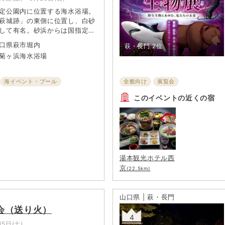
定公園内に位置する海水浴場。
萩城跡」の東側に位置し、白砂
して有名。砂浜からは国指定天
月山」、沖合いには笠山や多く
口県萩市堀内
萩・長門
2位
ることができ、夕景が美しい絶
菊ヶ浜海水浴場
夏はたくさんの海水浴客で賑わ
開設期間中は常時ライフセイバ
おりとても安全。シャワー・ト
海イベント・プール
全般向け
展覧会
あり。
このイベントの近くの宿
湯本観光ホテル西
京
(22.5km)
山口県 | 萩・長門
会（送り火）
4
15日(土)