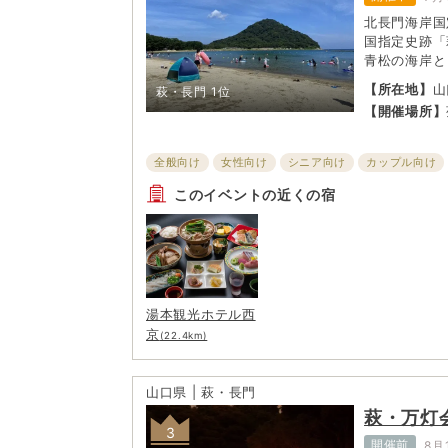
北長門海岸国
国指定史跡「
青松の海岸と
然記念物「指
【所在地】
山
萩・長門
1位
の島々を眺め
【開催場所】
景スポット。
いをみせる。
ーが待機して
全般向け
女性向け
シニア向け
カップル向け
イレ・更衣室
子ども・ファミリー向け
このイベントの近くの宿
湯本観光ホテル西
京
(22.4km)
山口県 | 萩・長門
萩・万灯
3
開催前
8月