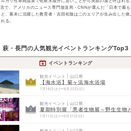
ルカリ性単純温泉で化粧水成分に近いことから美肌の湯と呼ばれる。
一言で、アメリカのニュース専門放送局・CNNが選んだ「日本で最も
ゞと、幕末に活躍した教育者・吉田松陰はこのエリアが生み出した偉
られる。
萩・長門
の
人気観光イベントランキングTop3
イベントランキング
観光イベント | 山口県
【海水浴】菊ヶ浜海水浴場
1
7月18日(土)〜8月23日(日)
観光イベント | 山口県
夏期特別展「悪者生物展～野生生物
2
ゆむ、私たちの未来～」
7月11日(土)〜9月27日(日)
観光イベント | 山口県