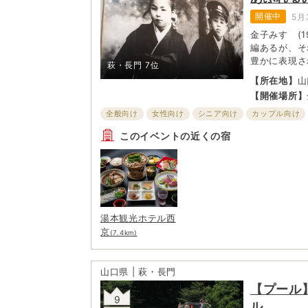
開催中
5月
金子みすゞ(1
編あるが、そ
豊かに表現さ
萩・長門
7位
表現されるの
【所在地】
山
であり、切な
【開催場所】
すゞ自身の小
その時に感じ
全般向け
女性向け
シニア向け
カップル向け
作品を二章立
子ども・ファミリー向け
このイベントの近くの宿
湯本観光ホテル西
京
(7.4km)
山口県 | 萩・長門
【プール
9
ル