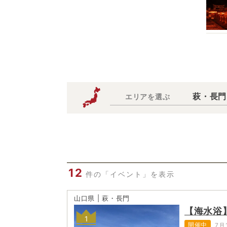
萩・長門
エリアを選ぶ
12
件の「イベント」を表示
山口県 | 萩・長門
【海水浴
1
開催中
7月