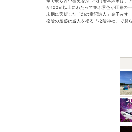
県で最も古い歴史を持つ長門湯本温泉は、ア
が100ｍ以上にわたって並ぶ景色が圧巻の
末期に夭折した「幻の童謡詩人」金子みす
松陰の足跡は当人を祀る「松陰神社」で見