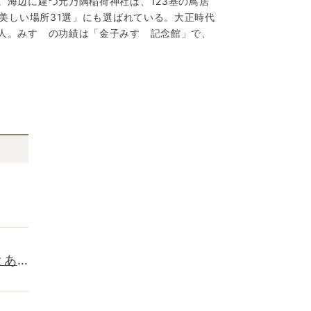
海辺に建つ元乃隅稲荷神社は、123基の鳥居
美しい場所31選」にも選ばれている。大正時代
人。みすゞの功績は「金子みすゞ記念館」で、
とあ