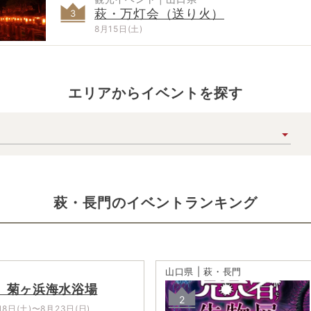
萩・万灯会（送り火）
3
8月15日(土)
エリアからイベントを探す
萩・長門
の
イベントランキング
山口県 | 萩・長門
】菊ヶ浜海水浴場
2
18日(土)〜8月23日(日)