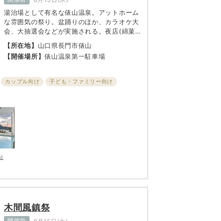
湯治場として有名な俵山温泉。アットホーム
な雰囲気の祭り。盆踊りのほか、カラオケ大
会、大抽選会などが実施される。夜店(綿菓
子やビール、射的など)も出て賑わう。
【所在地】
山口県長門市俵山
【開催場所】
俵山温泉第一駐車場
カップル向け
子ども・ファミリー向け
m)
木間風鎮祭
開催前