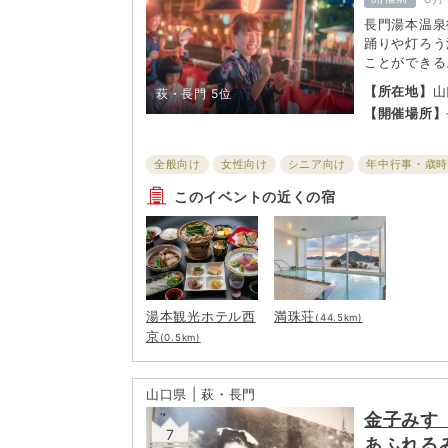
長門湯本温泉
踊りや灯ろう
ことができる
【所在地】
山
萩・長門
5位
【開催場所】
全般向け
女性向け
シニア向け
年中行事・歳
子ども・ファミリー向け
お祭り
このイベントの近くの宿
湯本観光ホテル西
満珠荘
(44.5km)
京
(0.5km)
山口県 | 萩・長門
金子みす
7
あふれる