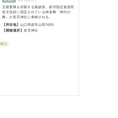
8月15日(土)
五穀豊穣を祈願する風鎮祭。萩市指定無形民
俗文化財に指定されている神楽舞「神代の
舞」が若宮神社に奉納される。
【所在地】
山口県萩市山田1665
【開催場所】
若宮神社
お祭り