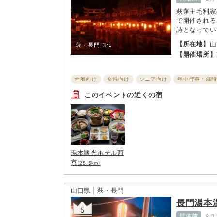
萩藩主毛利家
で開催される
詩となってい
がその舞台と
【所在地】
山
萩・長門
3位
奇数代藩主夫
【開催場所】
約500基の
世界は一見の
全般向け
女性向け
シニア向け
年中行事・歳
イルミネーション・ライトアップ
子ども・ファミリ
このイベントの近くの宿
湯本観光ホテル西
京
(25.5km)
山口県 | 萩・長門
長門湯本
5
開催前
8月