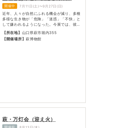
～」
開催中
7月11日(土)〜9月27日(日)
近年、人々が自然にふれる機会が減り、多種
多様な生き物が「危険」「迷惑」「不快」と
して嫌われるようになった。今展では、彼
ら“悪者”にされてしまった生き物にスポット
【所在地】
山口県萩市堀内355
を当て、偏見に対する正しい知識や、危険性
【開催場所】
萩博物館
に対する対処法、親しみやすいポイントなど
を多角的に紹介する。
萩・万灯会（迎え火）
開催前
8月13日(木)