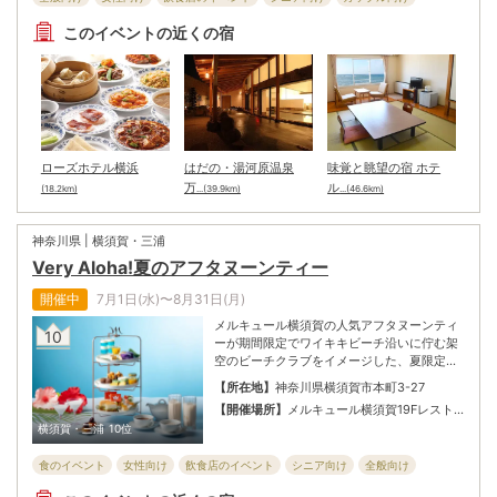
子ども・ファミリー向け
宿泊施設のイベント
このイベントの近くの宿
ローズホテル横浜
はだの・湯河原温泉
味覚と眺望の宿 ホテ
万
ル
(18.2km)
...(39.9km)
...(46.6km)
神奈川県 | 横須賀・三浦
Very Aloha!夏のアフタヌーンティー
開催中
7月1日(水)〜8月31日(月)
メルキュール横須賀の人気アフタヌーンティ
10
ーが期間限定でワイキキビーチ沿いに佇む架
空のビーチクラブをイメージした、夏限定の
アフタヌーンティーに。ハワイ生まれの
【所在地】
神奈川県横須賀市本町3-27
「KING'S HAWAIIAN」コラボのスライダー
【開催場所】
メルキュール横須賀19Fレスト
も！公式グッズが当たるハズレなし抽選会も
ラン「ビストロ・ブルゴーニュ」
横須賀・三浦
10位
開催。今年の夏休みは横須賀でトロピカルな
気分を楽しもう！
食のイベント
女性向け
飲食店のイベント
シニア向け
全般向け
カップル向け
子ども・ファミリー向け
宿泊施設のイベント