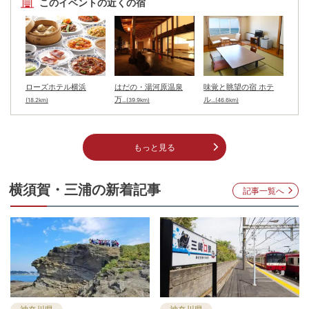
このイベントの近くの宿
ローズホテル横浜
はだの・湯河原温泉
味覚と眺望の宿 ホテ
万
ル
(18.2km)
...(39.9km)
...(46.6km)
もっと見る
横須賀・三浦
の新着記事
記事一覧へ