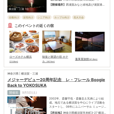
祭」。イベントの最後を飾るのは、花火大
【開催場所】
西浦賀みなと緑地及び浦賀港周
会！ かつてペリーの黒船が停泊した浦賀沖
辺地域
横須賀・三浦
1位
から約500発の花火が打ち上げられる。
全般向け
女性向け
シニア向け
カップル向け
花火大会
子ども・ファミリー向け
お祭り
このイベントの近くの宿
ローズホテル横浜
味覚と眺望の宿 ホテ
蓬莱屋旅館
(41.8km)
ル
(23.8km)
...(40.1km)
神奈川県 | 横須賀・三浦
メジャーデビュー20周年記念 レ・フレール Boogie
Back to YOKOSUKA
開催前
9月5日(土)
2002年、斎藤守也・斎藤圭土兄弟により結
2
成。地元である横須賀を中心にライブ活動を
スタートし、06年にユニバーサル ミュージッ
クよりメジャーデビュー。以来20年、唯一無
【所在地】
神奈川県横須賀市本町3-27 横須賀