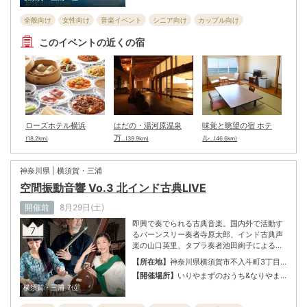
る曲から構成。共演者の魅力を最大限に引き
全般向け
女性向け
音楽イベント
シニア向け
カップル向け
出す演奏に定評がある遠藤直子の確かなピア
ノの音色とともに、舞台を豊かに彩る。
このイベントの近くの宿
ローズホテル横浜
はだの・湯河原温泉
味覚と眺望の宿 ホテ
万
ル
(18.2km)
...(39.9km)
...(46.6km)
神奈川県 | 横須賀・三浦
空間振動音響 Vo.3 北インド古典LIVE
開催前
8月29日(土)
即興で奏でられる古典音楽。国内外で活動す
7
るバーンスリー奏者寺原太郎、インド古典声
楽の山口英里、タブラ奏者池田絢子による北
インド古典音楽ライブ。会場となる「いりや
【所在地】
神奈川県横須賀市不入斗町3丁目
まずのおうち」は昭和初期の古民家だが床下
32
【開催場所】
いりやまずのおうち&なりやま
に13個、天井に4個のスピーカーを埋め込ま
ずスタジオ
横須賀・三浦
7位
れており、包みこまれるような体感音空間が
特徴。出演は北インド古典音楽演奏寺原 太郎