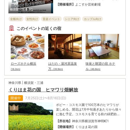
二の1台4手連弾「キャトルマン・スタイル」
芸術劇場
【開催場所】
よこすか芸術劇場
で国内外を驚きと興奮、熱狂に巻き込んでき
横須賀・三浦
2位
た。圧倒的パフォーマンスで、彼らにしか表
現しえない音世界の極限へ向かう軌跡を、ぜ
全般向け
女性向け
音楽イベント
シニア向け
カップル向け
ひ「はじまりの地ヨコスカ」で堪能しよう。
子ども・ファミリー向け
このイベントの近くの宿
ローズホテル横浜
はだの・湯河原温泉
味覚と眺望の宿 ホテ
万
ル
(18.2km)
...(39.9km)
...(46.6km)
神奈川県 | 横須賀・三浦
くりはま花の国 ヒマワリ畑解放
開催中
7月25日(土)〜8月16日(日)
ポピー・コスモス園で100万本のヒマワリが
3
楽しめる。開花は7月中旬過ぎあたりから徐々
に進む予定。コスモスを育てる前の緑肥効果
も兼ねて育てている。ヒマワリの品種はパイ
【所在地】
神奈川県横須賀市神明町1
オニア｡好評のハーブソフトクリーム450円も
【開催場所】
くりはま花の国
楽しめる。