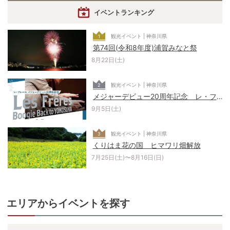
イベントランキング
観光イベント | 神奈川県
1
第74回(令和8年度)浦賀みなと祭
8月22日(土)
観光イベント | 神奈川県
2
メジャーデビュー20周年記念 レ・フレ
ール Boogie Back to YOKOSUKA
9月5日(土)
観光イベント | 神奈川県
3
くりはま花の国 ヒマワリ畑解放
7月25日(土)〜8月16日(日)
エリアからイベントを探す