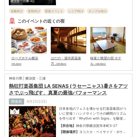
横須賀・三浦
4位
全般向け
女性向け
音楽イベント
シニア向け
カップル向け
このイベントの近くの宿
ローズホテル横浜
はだの・湯河原温泉
味覚と眺望の宿 ホテ
万
ル
(18.2km)
...(39.9km)
...(46.6km)
神奈川県 | 横須賀・三浦
熱狂打楽器集団 LA SENAS (ラセーニャス)暑さをアツ
さでぶっ飛ばす、真夏の最強パフォーマンス
開催前
8月23日(日)
日本各地のフェスを沸かせる打楽器集団がつ
5
いに登場！ハンドサインでその瞬間のリズム
を作り出す「Rhythm with Signs」を駆使
し、唯一無二の表現で観る者すべてを魅了す
【所在地】
神奈川県横須賀市本町3-27
る「LA SENAS」。大編成で打ち鳴らされる
【開催場所】
ヨコスカ・ベイサイド・ポケッ
轟音、即興演奏ならではの予測不能な展開、
ト
横須賀・三浦
5位