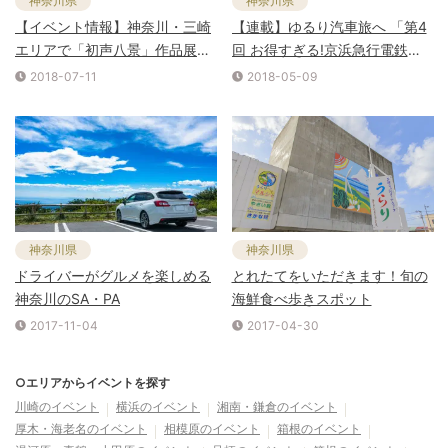
神奈川県
神奈川県
【イベント情報】神奈川・三崎
【連載】ゆるり汽車旅へ 「第4
エリアで「初声八景」作品展開
回 お得すぎる!京浜急行電鉄
催
『みさきまぐろきっぷ』の旅」
2018-07-11
2018-05-09
神奈川県
神奈川県
ドライバーがグルメを楽しめる
とれたてをいただきます！旬の
神奈川のSA・PA
海鮮食べ歩きスポット
2017-11-04
2017-04-30
○エリアからイベントを探す
川崎
のイベント
横浜
のイベント
湘南・鎌倉
のイベント
厚木・海老名
のイベント
相模原
のイベント
箱根
のイベント