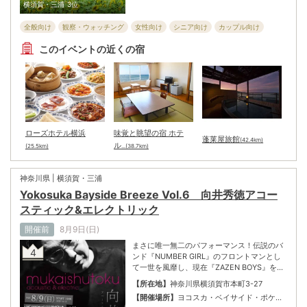
横須賀・三浦
3位
全般向け
観察・ウォッチング
女性向け
シニア向け
カップル向け
花・植物のイベント
ウォーキング・散策
子ども・ファミリー向け
このイベントの近くの宿
ローズホテル横浜
味覚と眺望の宿 ホテ
蓬莱屋旅館
(42.4km)
ル
(25.5km)
...(38.7km)
神奈川県 | 横須賀・三浦
Yokosuka Bayside Breeze Vol.6 向井秀徳アコー
スティック&エレクトリック
開催前
8月9日(日)
まさに唯一無二のパフォーマンス！伝説のバ
4
ンド『NUMBER GIRL』のフロントマンとし
て一世を風靡し、現在『ZAZEN BOYS』を率
いて独自の音楽道を突き進む向井秀徳がギタ
【所在地】
神奈川県横須賀市本町3-27
ー1本で弾き語る、圧巻のステージを楽しも
【開催場所】
ヨコスカ・ベイサイド・ポケッ
う！ ※未就学児は入場不可
ト