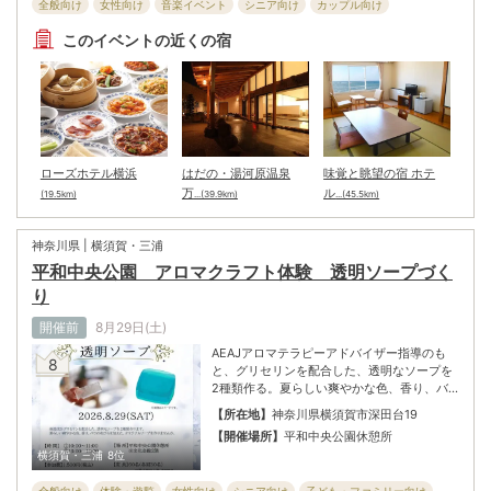
全般向け
女性向け
音楽イベント
シニア向け
カップル向け
（バーンスリー奏者）、山口英里（ヴォーカ
ル）、池田絢子（タブラ）。
子ども・ファミリー向け
このイベントの近くの宿
ローズホテル横浜
はだの・湯河原温泉
味覚と眺望の宿 ホテ
万
ル
(19.5km)
...(39.9km)
...(45.5km)
神奈川県 | 横須賀・三浦
平和中央公園 アロマクラフト体験 透明ソープづく
り
開催前
8月29日(土)
AEAJアロマテラピーアドバイザー指導のも
8
と、グリセリンを配合した、透明なソープを
2種類作る。夏らしい爽やかな色、香り、バ
ラの花びらを加えたオリジナルソープ作りの
【所在地】
神奈川県横須賀市深田台19
アロマクラフト体験教室。夏休みに親子で参
【開催場所】
平和中央公園休憩所
加しても楽しめるイベントである。各回先着
横須賀・三浦
8位
30名、最少催行人数5名。