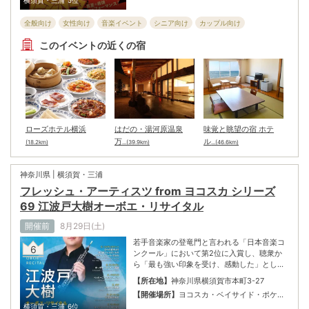
伝統的かつ革新的な音楽。真夏の熱気が導
く、最高潮への「Signs」を見逃すな！ ※未
全般向け
女性向け
音楽イベント
シニア向け
カップル向け
就学児童の入場は2F指定席のみ
子ども・ファミリー向け
このイベントの近くの宿
ローズホテル横浜
はだの・湯河原温泉
味覚と眺望の宿 ホテ
万
ル
(18.2km)
...(39.9km)
...(46.6km)
神奈川県 | 横須賀・三浦
フレッシュ・アーティスツ from ヨコスカ シリーズ
69 江波戸大樹オーボエ・リサイタル
開催前
8月29日(土)
若手音楽家の登竜門と言われる「日本音楽コ
6
ンクール」において第2位に入賞し、聴衆か
ら「最も強い印象を受け、感動した」として
最も多く得票した出場者に贈られる岩谷賞を
【所在地】
神奈川県横須賀市本町3-27
受賞。プログラムは、イタリアやフランスな
【開催場所】
ヨコスカ・ベイサイド・ポケッ
どのヨーロッパの作品をはじめとした、オー
ト
横須賀・三浦
6位
ボエという楽器の「歌う愉しさ」を感じられ