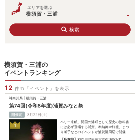
エリアを選ぶ
横須賀・三浦
検索
横須賀・三浦
の
イベントランキング
12
件の「イベント」を表示
神奈川県 | 横須賀・三浦
第74回(令和8年度)浦賀みなと祭
開催前
8月22日(土)
ペリー来航、開国の港町として歴史の教科書
1
には必ず登場する浦賀。奉納舞や灯籠、まつ
り囃子などのイベントが浦賀港周辺で開催さ
れ、大勢の人で賑わう伝統ある「浦賀みなと
【所在地】
神奈川県横須賀市西浦賀1-11