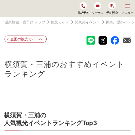
メ
メニュー
電話予約
クーポン
予約照会
ニ
ュ
温泉旅館・宿予約 トップ
観光ガイド
関東のイベント
神奈川県のイベン
ー
を
開
く
全国の観光ガイドへ
横須賀・三浦
のおすすめイベント
ランキング
横須賀・三浦
の
人気観光イベントランキングTop3