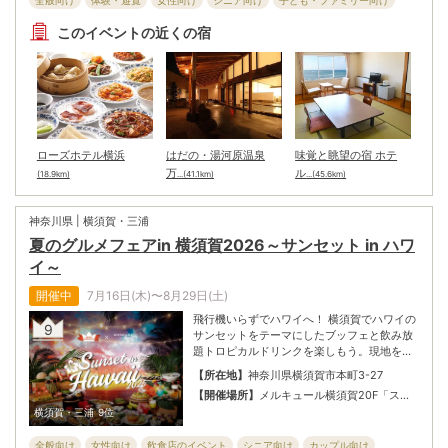
全般向け
体験・遊覧
女性向け
シニア向け
子ども・ファミリー向け
このイベントの近くの宿
ローズホテル横浜
はだの・湯河原温泉
味覚と眺望の宿 ホテ
万
ル
(18.9km)
...(41.1km)
...(45.6km)
神奈川県 | 横須賀・三浦
夏のグルメフェアin 横須賀2026～サンセット in ハワ
イ～
開催中
7月16日(木)〜8月29日(土)
飛行機いらずでハワイへ！ 横須賀でハワイの
9
サンセットをテーマにしたブッフェと飲み放
題トロピカルドリンクを楽しもう。現地を旅
しているかのようなリゾート気分を横須賀で
【所在地】
神奈川県横須賀市本町3-27
体験できる。20F特設会場では夕暮れに染ま
【開催場所】
メルキュール横須賀20F「スカ
る横須賀港の絶景とともに、横須賀ならでは
イバンケット」
横須賀・三浦
9位
のベイビューとハワイの魅力が融合した、夏
だけの特別なひとときを届ける。KING'S
全般向け
女性向け
飲食店のイベント
シニア向け
カップル向け
HAWAIIAN公式が当たる抽選会も開催！