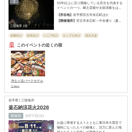
2
50年以上に亘り開催している宮古を代表する
イベントの一つ。郷土芸能や太鼓演奏をはじ
め、著名なアーティストや芸人、地域で活動
【所在地】
岩手県宮古市末広町ほか
する団体も出演し、老若男女問わず楽しめる
【開催場所】
宮古市末広町～中央通り（夏ま
まつりとして行われている。まつりのフィナ
つり会場）、出崎埠頭 しおかぜ公園（花火
三陸海岸
2位
ーレには宮古湾の海上より盛大な花火を打ち
大会会場）
上げ、海面と夜空を鮮やかに彩り、海の街
全般向け
女性向け
シニア向け
カップル向け
花火大会
「宮古」ならではの花火がまつりを最高潮に
盛り上げる。
子ども・ファミリー向け
お祭り
このイベントの近くの宿
浄土ヶ浜パークホテル
(2.9km)
岩手県 | 三陸海岸
釜石納涼花火2026
開催前
8月11日(火)
お盆に帰省する人々とともに東日本大震災で
3
犠牲になった人々の鎮魂と、活力に富んだ地