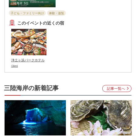
三陸海岸
5位
子ども・ファミリー向け
体験・遊覧
このイベントの近くの宿
浄土ヶ浜パークホテル
(3km)
三陸海岸
の新着記事
記事一覧へ