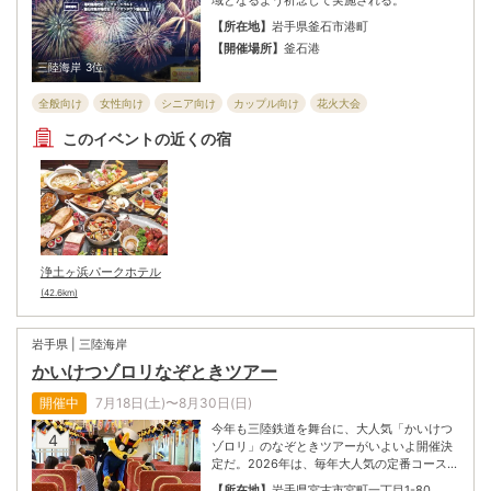
域となるよう祈念して実施される。
【所在地】
岩手県釜石市港町
【開催場所】
釜石港
三陸海岸
3位
全般向け
女性向け
シニア向け
カップル向け
花火大会
子ども・ファミリー向け
このイベントの近くの宿
浄土ヶ浜パークホテル
(42.6km)
岩手県 | 三陸海岸
かいけつゾロリなぞときツアー
開催中
7月18日(土)〜8月30日(日)
今年も三陸鉄道を舞台に、大人気「かいけつ
4
ゾロリ」のなぞときツアーがいよいよ開催決
定だ。2026年は、毎年大人気の定番コースに
加え、トレジャーハントに挑むワクワクの新
【所在地】
岩手県宮古市宮町一丁目1-80