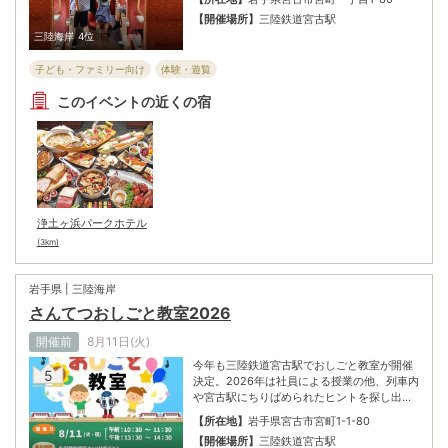
コースの選べる2つの大冒険。未就学児から
【開催場所】
三陸鉄道宮古駅
小学校低学年の子供を中心に、家族みんなで
三陸海岸
4位
安心して楽しめる。今イベントの売上の一部
は、大槌町林野火災への復興応援として寄付
子ども・ファミリー向け
体験・遊覧
される。この夏は三鉄に乗って、ゾロリと一
緒に最高の思い出を。
このイベントの近くの宿
浄土ヶ浜パークホテル
(3km)
岩手県 | 三陸海岸
さんてつおしごと教室2026
開催前
8月11日(火)
今年も三陸鉄道宮古駅でおしごと教室が開催
5
決定。2026年は社員による授業の他、列車内
や宮古駅にちりばめられたヒントを探し出す
クイズラリーも行う。参加者全員に今企画限
【所在地】
岩手県宮古市宮町1-1-80
定の特別記念乗車証のプレゼントも配布され
【開催場所】
三陸鉄道宮古駅
る。夏休みの自由研究は三陸鉄道で！