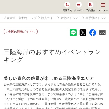
メ
メニュー
電話予約
クーポン
予約照会
ニ
ュ
温泉旅館・宿予約 トップ
観光ガイド
東北のイベント
岩手県のイベント
ー
を
開
く
全国の観光ガイドへ
三陸海岸
のおすすめイベントラン
キング
美しい青色の絶景が楽しめる三陸海岸エリア
岩手県の三陸海岸エリアでは、さまざまな青色の絶景を見ることができる。
日本三大鍾乳洞のひとつである龍泉洞は国の天然記念物に指定されており、
深い青色の地底湖を見学できる。まるで極楽浄土のように美しいと名前が付
いた浄土ヶ浜は、その名の通り美しい海岸で、流紋岩の白い岩肌と海の青の
コントラストに目を奪われる。夏は新緑、冬は雪景色と四季を通じて楽しめ
る絶景ポイントである。浄土ヶ浜から小型の船で観光ができる青の洞窟で