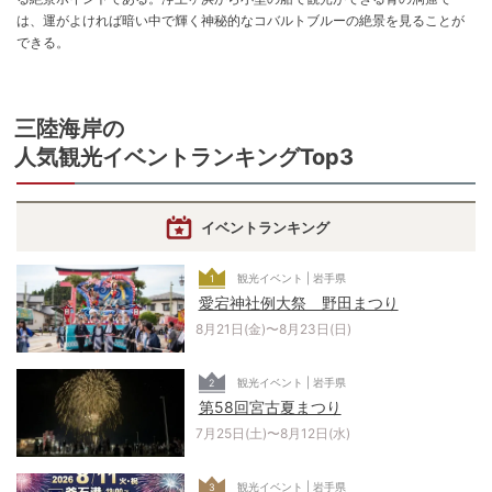
は、運がよければ暗い中で輝く神秘的なコバルトブルーの絶景を見ることが
できる。
三陸海岸
の
人気観光イベントランキングTop3
イベントランキング
観光イベント | 岩手県
1
愛宕神社例大祭 野田まつり
8月21日(金)〜8月23日(日)
観光イベント | 岩手県
2
第58回宮古夏まつり
7月25日(土)〜8月12日(水)
観光イベント | 岩手県
3