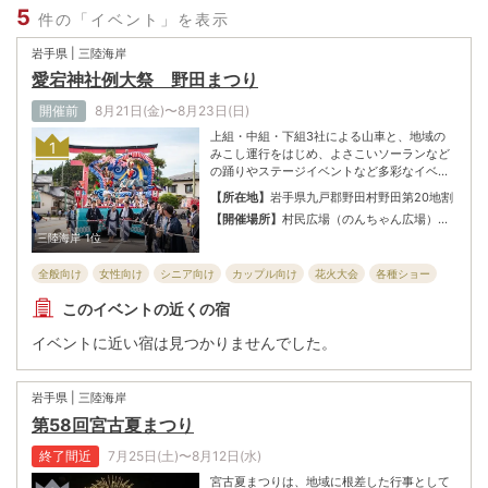
5
件の「イベント」を表示
岩手県 | 三陸海岸
愛宕神社例大祭 野田まつり
開催前
8月21日(金)〜8月23日(日)
上組・中組・下組3社による山車と、地域の
1
みこし運行をはじめ、よさこいソーランなど
の踊りやステージイベントなど多彩なイベン
トが行われる「野田まつり」。大鳥居周辺の
【所在地】
岩手県九戸郡野田村野田第20地割
沿道には屋台が並び、クライマックスにはま
【開催場所】
村民広場（のんちゃん広場）ほ
つりを最高に盛り上げる花火大会。海辺から
か野田村中心部
三陸海岸
1位
上がる花火が夜空を彩る。野田村を代表する
お祭りへ、家族や友だちを誘って出かけよ
全般向け
女性向け
シニア向け
カップル向け
花火大会
各種ショー
う！
子ども・ファミリー向け
お祭り
このイベントの近くの宿
イベントに近い宿は見つかりませんでした。
岩手県 | 三陸海岸
第58回宮古夏まつり
終了間近
7月25日(土)〜8月12日(水)
宮古夏まつりは、地域に根差した行事として