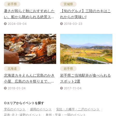
岩手県
宮城県
暑さが和らぐ秋におすすめした
【旬のグルメ】三陸のカキはこ
い。船から眺められる絶景スポ
れからが美味い!
ット5選
2024-09-04
2018-03-23
北海道
岩手県
北海道カキえもんに宮島のかき
岩手県ご当地駅弁が食べられる
小屋、広島のカキ祭りまで、全
スポット2選
国の三大牡蠣スポット
2018-01-24
2017-11-04
○エリアからイベントを探す
雫石
のイベント
盛岡
のイベント
安比・八幡平・二戸
のイベント
花巻･北上･遠野
のイベント
奥州・平泉・一関
のイベント