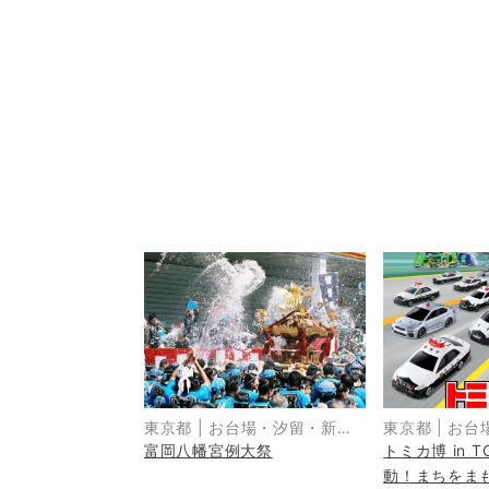
東京都
|
お台場・汐留・新
東京都
|
お台
富岡八幡宮例大祭
トミカ博 in 
橋・品川
橋・品川
動！まちをま