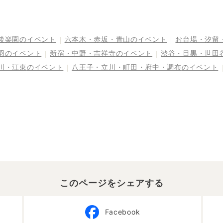
最前線～
landscape 20
後楽園
のイベント
六本木・赤坂・青山
のイベント
お台場・汐留
羽
のイベント
新宿・中野・吉祥寺
のイベント
渋谷・目黒・世田
川・江東
のイベント
八王子・立川・町田・府中・調布
のイベント
このページをシェアする
Facebook