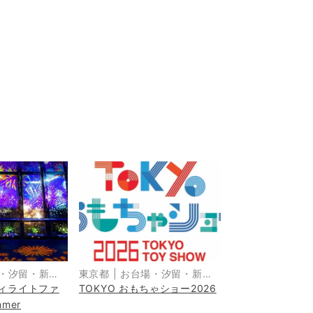
・汐留・新
東京都
|
お台場・汐留・新
ィライトファ
TOKYO おもちゃショー2026
橋・品川
mer