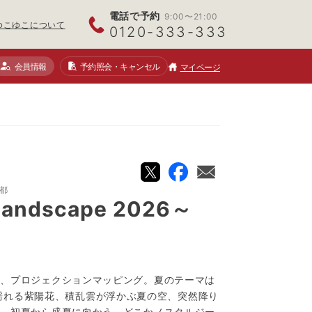
電話で予約
9:00〜21:00
ゆこゆこについて
0120-333-333
会員情報
予約照会
・キャンセル
マイページ
都
dscape 2026～
た、プロジェクションマッピング。夏のテーマは
と雨に濡れる紫陽花、積乱雲が浮かぶ夏の空、突然降り
葵。初夏から盛夏に向かう、どこかノスタルジー