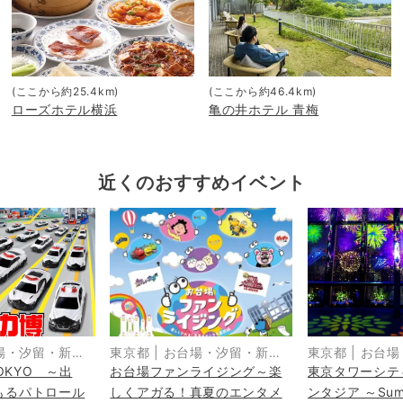
(ここから約
25.4
km)
(ここから約
46.4
km)
ローズホテル横浜
亀の井ホテル 青梅
近くのおすすめイベント
場・汐留・新
東京都
|
お台場・汐留・新
東京都
|
お台場
TOKYO ～出
お台場ファンライジング～楽
東京タワーシテ
橋・品川
橋・品川
もるパトロール
しくアガる！真夏のエンタメ
ンタジア ～Sum