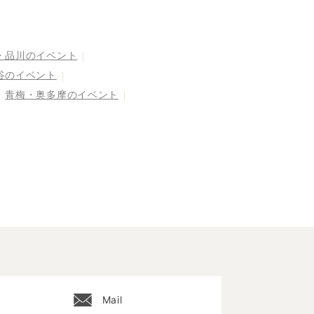
26～
・品川
のイベント
谷
のイベント
青梅・奥多摩
のイベント
Mail