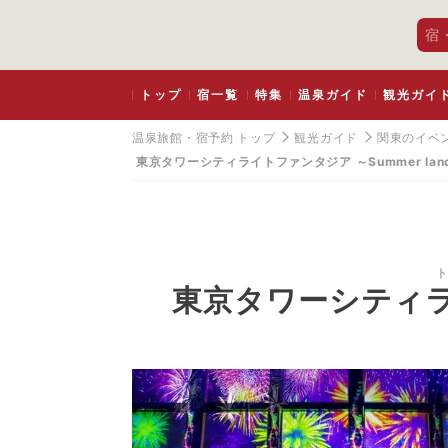
宿
トップ
宿一覧
特集
温泉ガイド
観光ガイ
温泉旅館・宿予約 トップ
観光ガイド
関東のイベ
東京タワーシティライトファンタジア ～Summer lands
東京タワーシティライト