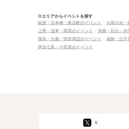
カー～
○エリアからイベントを探す
銀座・日本橋・東京駅
のイベント
お茶の水・
上野・浅草・両国
のイベント
池袋・目白・赤
蒲田・大森・羽田周辺
のイベント
葛飾・江戸
伊豆七島・小笠原
のイベント
X