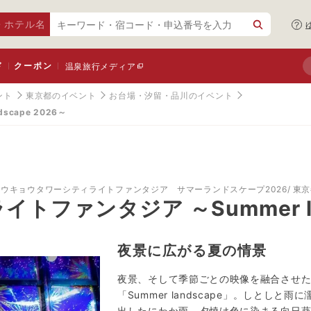
・ホテル名
ド
クーポン
温泉旅行メディア
ント
東京都のイベント
お台場・汐留・品川のイベント
cape 2026～
トウキョウタワーシティライトファンタジア サマーランドスケープ2026
東京
ファンタジア ～Summer lan
夜景に広がる夏の情景
夜景、そして季節ごとの映像を融合させ
「Summer landscape」。しとし
出したにわか雨、夕焼け色に染まる向日