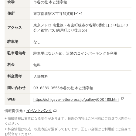
会場
市谷の杜 本と活字館
住所
東京都新宿区市谷加賀町1-1-1
東京メトロ 南北線・有楽町線市ケ谷駅6番出口より徒歩10
アクセス
分／都営バス 納戸町より徒歩5分
駐車場
なし
駐車場備考
駐車場はないため、近隣のコインパーキングを利用
料金
無料
料金備考
入場無料
問い合わせ
03-6386-0555市谷の杜 本と活字館
WEB
https://ichigaya-letterpress.jp/gallery/000488.html
情報提供元：
イベントバンク
※ 掲載情報は変更になる場合があります。最新の内容はご利用前にご自身でお問合せ
ください。
※ 料金情報は税込・税抜表記が混ざっております。正しい金額はご利用前にご自身で
お問合せください。