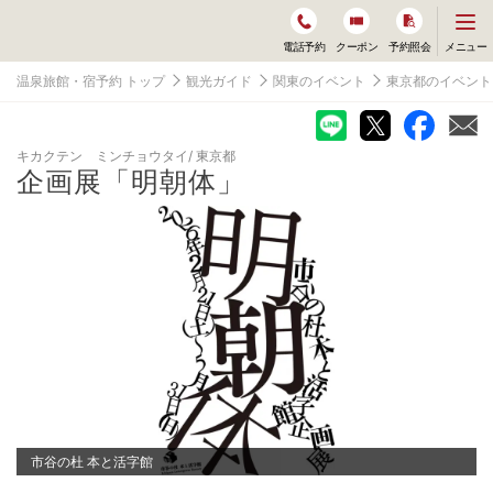
メ
メニュー
電話予約
クーポン
予約照会
ニ
ュ
温泉旅館・宿予約 トップ
観光ガイド
関東のイベント
東京都のイベント
ー
を
開
く
キカクテン ミンチョウタイ
東京都
企画展「明朝体」
市谷の杜 本と活字館