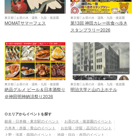
東京都
|
お茶の水・湯島・九段・後楽園
東京都
|
お茶の水・湯島・九段・後楽園
MOMATサマーフェス
第13回 神田カレー街食べ歩き
スタンプラリー2026
東京都
|
お茶の水・湯島・九段・後楽園
東京都
|
お茶の水・湯島・九段・後楽園
絶品グルメ ビール＆日本酒祭り
明治大学と山の上ホテル
＠神田明神納涼祭り2026
○エリアからイベントを探す
銀座・日本橋・東京駅
のイベント
お茶の水・後楽園
のイベント
六本木・赤坂・青山
のイベント
お台場・汐留・品川
のイベント
上野・浅草・両国
のイベント
池袋・目白・赤羽
のイベント