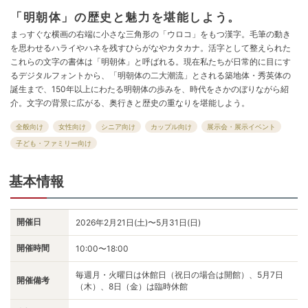
「明朝体」の歴史と魅力を堪能しよう。
まっすぐな横画の右端に小さな三角形の「ウロコ」をもつ漢字。毛筆の動き
を思わせるハライやハネを残すひらがなやカタカナ。活字として整えられた
これらの文字の書体は「明朝体」と呼ばれる。現在私たちが日常的に目にす
るデジタルフォントから、「明朝体の二大潮流」とされる築地体・秀英体の
誕生まで、150年以上にわたる明朝体の歩みを、時代をさかのぼりながら紹
介。文字の背景に広がる、奥行きと歴史の重なりを堪能しよう。
全般向け
女性向け
シニア向け
カップル向け
展示会・展示イベント
子ども・ファミリー向け
基本情報
開催日
2026年2月21日(土)〜5月31日(日)
開催時間
10:00〜18:00
毎週月・火曜日は休館日（祝日の場合は開館）、5月7日
開催備考
（木）、8日（金）は臨時休館