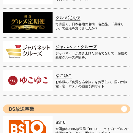
グルメ定期便
毎月届く、日本各地の名物・名産品。「美味し
い」で生活を変えませんか？
ジャパネットクルーズ
ジャパネットが磨き上げたおもてなしで、感動の
豪華クルーズ体験を。
ゆこゆこ
お客様の『良質な温泉旅』をお手伝い。国内の旅
館・宿・ホテルの宿泊予約サイト
BS放送事業
BS10
全国無料のBS放送局『BS10』。クイズにゴルフに
映画に麻雀、楽しい番組てんこ盛り！