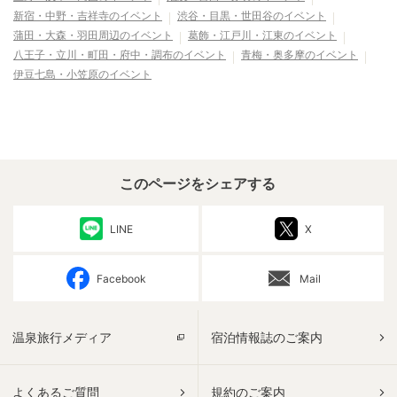
新宿・中野・吉祥寺
のイベント
渋谷・目黒・世田谷
のイベント
蒲田・大森・羽田周辺
のイベント
葛飾・江戸川・江東
のイベント
八王子・立川・町田・府中・調布
のイベント
青梅・奥多摩
のイベント
伊豆七島・小笠原
のイベント
このページをシェアする
LINE
X
Facebook
Mail
温泉旅行メディア
宿泊情報誌のご案内
よくあるご質問
規約のご案内