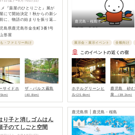
31日(金)〜8月16日(日)
ニメ『薬屋のひとりごと』展が
屋にて開始決定！秋からの新シ
前に、物語の始まりを振り返る
鹿児島・桜島
6位
州初開催！
児島県鹿児島市金生町3番1号
山形屋
ども・ファミリー向け
展示会・展示イベント
全般向け
このイベントの近くの宿
ーサイドホ
ザ・パルス霧島
ホテルグリーンヒ
鹿児島 砂
ル
泉
.5km)
(40.8km)
(25.6km)
...(39.2km)
鹿児島県 | 鹿児島・桜島
はり子と消しゴムはん
8
順子のてしごと空間