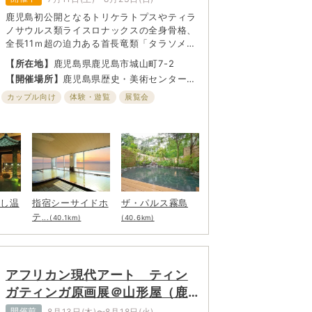
鹿児島初公開となるトリケラトプスやティラ
ノサウルス類ライスロナックスの全身骨格、
全長11ｍ超の迫力ある首長竜類「タラソメド
ン」など、多くの貴重な標本を一堂に展示！
【所在地】
鹿児島県鹿児島市城山町7-2
県内から甑ミュージアム所蔵のケラトプス類
【開催場所】
鹿児島県歴史・美術センター
の歯根の化石や、獅子島の翼竜類の化石など
黎明館 2階
も特別展示し、新たな“恐竜王国鹿児島”にも
カップル向け
体験・遊覧
展覧会
スポットを当てる。最新のCG映像やアンモ
ナイトの化石発掘体験などもあり、家族で
「見て触れて、楽しんで」学べる展覧会。
むし温
指宿シーサイドホ
ザ・パルス霧島
テ
...(40.1km)
(40.6km)
アフリカン現代アート ティン
ガティンガ原画展＠山形屋（鹿
児島）
開催前
8月13日(木)〜8月18日(火)