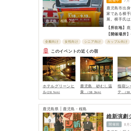
開催中
7月
鹿児島市出身
家である横手
展。横手氏は
鹿児島・桜島
7位
ッと笑ってし
【所在地】
鹿
ークで繊細な
【開催場所】
に、張り子の
ジュしたレト
全般向け
女性向け
シニア向け
カップル向け
たファブリッ
子ども・ファミリー向け
このイベントの近くの宿
い空間をぜひ
ジナルグッズ
ホテルグリーンヒ
鹿児島 砂むし温
指宿シ
ル
泉
テ
(26.1km)
...(38.3km)
...(38
鹿児島県 | 鹿児島・桜島
維新演劇
9
開催前
8月