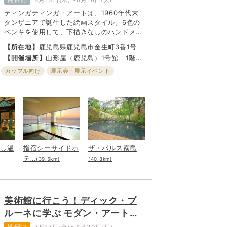
ティンガティンガ・アートは、1960年代末
タンザニアで誕生した絵画スタイル。6色の
ペンキを使用して、下描きなしのハンドメイ
ド作品。動物たちや豊かな自然が色鮮やかに
【所在地】
鹿児島県鹿児島市金生町3番1号
描かれた計100点以上のカラフルでダイナミ
【開催場所】
山形屋（鹿児島）1号館 1階
ックな原画が展示販売される。アフリカ布キ
STAGE101（ステージいちまるいち）
テンゲ＆カンガも新入荷！ 現地ハンドメイ
カップル向け
展示会・展示イベント
ド雑貨、カラフルファブリック布が並ぶアフ
ミリー向け
リカンマーケット同時開催。
むし温
指宿シーサイドホ
ザ・パルス霧島
テ
...(39.5km)
(40.8km)
美術館に行こう！ディック・ブ
ルーネに学ぶ モダン・アートの
楽しみ方
開催中