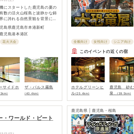
機にスタートした鹿児島の夏の
有数の活火山桜島と波静かな錦
界に誇れる自然景観を背景に開
鹿児島・桜島
2位
大級の花火大会。毎年1尺玉連
児島県鹿児島市本港新町
2発同時打ち上げなどこだわった
鹿児島港本港区
5,000発の花火が夏の夜空を彩
る開催の可否については、公式
花火大会
全般向け
女性向け
シニア向け
および公式Xにてお知らせ。
子ども・ファミリー向け
このイベントの近くの宿
ーサイドホ
ザ・パルス霧島
ホテルグリーンヒ
鹿児島 砂
ル
泉
.3km)
(40.4km)
(25.4km)
...(39.5km)
鹿児島県 | 鹿児島・桜島
ー・ワールド・ビート
4
23日(日)