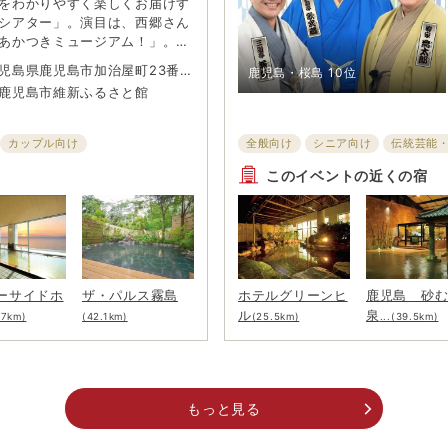
をわかりやすく楽しくお届けす
シアター」。演目は、西郷さん
あかつきミュージアム！」。日
貢献した留学生を讃える像「若
児島県鹿児島市加治屋町23番1
鹿児島・桜島
10位
」その頂点に立つ男、町田久
鹿児島市維新ふるさと館
、東京・上野にある国立博物館
なったのか！？その謎を一緒に
非観覧しに行ってみよう。※予
カップル向け
全般向け
シニア向け
伝統芸能
順で132名まで。
このイベントの近くの宿
ーサイドホ
ザ・パルス霧島
ホテルグリーンヒ
鹿児島 砂
ル
泉
.7km)
(42.1km)
(25.5km)
...(39.5km)
もっと見る