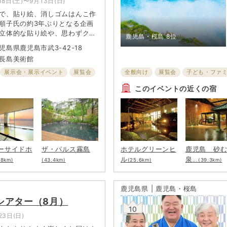
18日(土)〜9月13日(日)
で、貼り絵、消しゴムはんこ作
順子氏の約3年ぶりとなる企画
立体的な貼り絵や、思わずクス
鹿児島・桜島
8位
まう消しゴムはんこなど、ユニ
児島県鹿児島市武3-42-18
作品を数多く制作。今回は新た
長島美術館
立体作品も展示。昭和をオマー
ロな作品や、北欧をイメージし
展示会・展示イベント
展覧会
全般向け
展覧会
子ども・ファ
クデザインなど、お洒落で楽し
このイベントの近くの宿
会場で楽しんで。会期中はオリ
の販売や、イベントも開催。
ーサイドホ
ザ・パルス霧島
ホテルグリーンヒ
鹿児島 砂
ル
泉
.8km)
(43.4km)
(25.6km)
...(39.3km)
鹿児島県 | 鹿児島・桜島
シアター（8月）
10
23日(日)