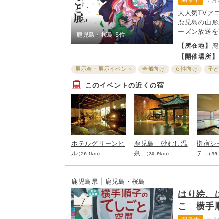
7月
大人気TVア
鹿児島の山形
ーズン放送を
鹿児島・桜島
5位
展覧会が南九
【所在地】
鹿
【開催場所】
展示会・展示イベント
全般向け
女性向け
子
カップル向け
このイベントの近くの宿
ホテルグリーンヒ
鹿児島 砂むし温
指宿シ
ル
泉
テ
(26.1km)
...(38.9km)
...(39
鹿児島県 | 鹿児島・桜島
はり絵、
7
こ 横手