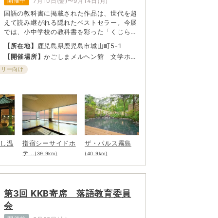
開催中
7月10日(金)〜9月14日(月)
国語の教科書に掲載された作品は、世代を超
えて読み継がれる隠れたベストセラー。今展
では、小中学校の教科書を彩った「くじらぐ
も」「スーホの白い馬」「モチモチの木」な
【所在地】
鹿児島県鹿児島市城山町5-1
ど、絵本や童話に光を当て、貴重な挿絵や原
【開催場所】
かごしまメルヘン館 文学ホー
画を展示する。今学ぶ子供たちも、かつて教
ル
室でページをめくった大人の人々も、世代を
ミリー向け
超えて物語の楽しさを分かち合い、懐かしく
も新しい感動を味わえるはず。
むし温
指宿シーサイドホ
ザ・パルス霧島
テ
...(39.9km)
(40.9km)
第3回 KKB寄席 落語教育委員
会