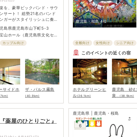
楽を、豪華ビックバンド・サウ
ンサート！ 総勢21名のバンド
ンガーがスタイリッシュに奏で
鹿児島・桜島
4位
年の初演以来、数々の公演で完売
児島県鹿児島市山下町5-3
「ディズニー・ワールド・ビー
宝山ホール（鹿児島県文化セン
全国ツアーは、5周年を記念し
心に残る人気楽曲が盛りだくさ
カップル向け
全般向け
女性向け
シニア向け
、”南国クルーズの旅”をテーマ
ショップのイベント
子ども・ファ
このイベントの近くの宿
とに変わるリズムやビートで、
る。
ーサイドホ
ザ・パルス霧島
ホテルグリーンヒ
鹿児島 砂
ル
泉
.7km)
(40.9km)
(26.1km)
...(38.9km)
鹿児島県 | 鹿児島・桜島
メ『薬屋のひとりごと』
6