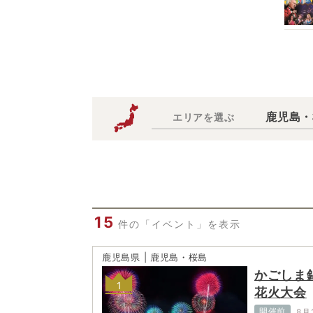
鹿児島・
エリアを選ぶ
15
件の「イベント」を表示
鹿児島県 | 鹿児島・桜島
かごしま
1
花火大会
開催前
8月