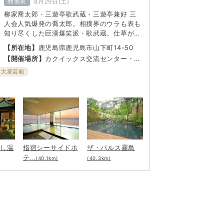
開催前
8月29日(土)
柳家喬太郎・三遊亭歌武蔵・三遊亭兼好 三
人会人気爆発の喬太郎。相撲界のウラも表も
知り尽くした巨漢爆笑派・歌武蔵。仕草が楽
しいと大評判の兼好。個性派の三人が織りな
【所在地】
鹿児島県鹿児島市山下町14-50
すチームワークと落語の妙味。冒頭のコント
【開催場所】
カクイックス交流センター・県
から始まる面白さと、スリリングな展開に期
民ホール
待しよう。
・大衆芸能
むし温
指宿シーサイドホ
ザ・パルス霧島
テ
...(40.1km)
(40.3km)