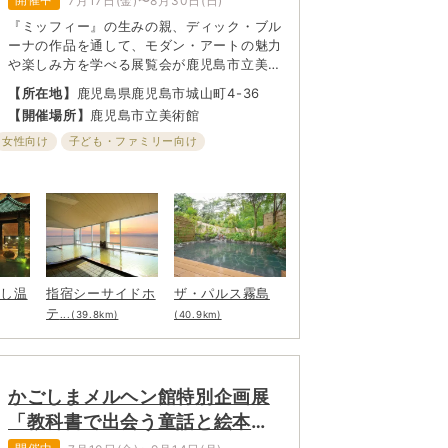
7月17日(金)〜8月30日(日)
『ミッフィー』の生みの親、ディック・ブル
ーナの作品を通して、モダン・アートの魅力
や楽しみ方を学べる展覧会が鹿児島市立美術
館で開催される。温かみのあるブルーナの世
【所在地】
鹿児島県鹿児島市城山町4-36
界観とともに、アートをもっと身近に感じて
【開催場所】
鹿児島市立美術館
みては？ 夏休みのお出かけにもおすすめ。
こどもから大人まで楽しめる展覧会となって
女性向け
子ども・ファミリー向け
いる。
むし温
指宿シーサイドホ
ザ・パルス霧島
テ
...(39.8km)
(40.9km)
かごしまメルヘン館特別企画展
「教科書で出会う童話と絵本
展」