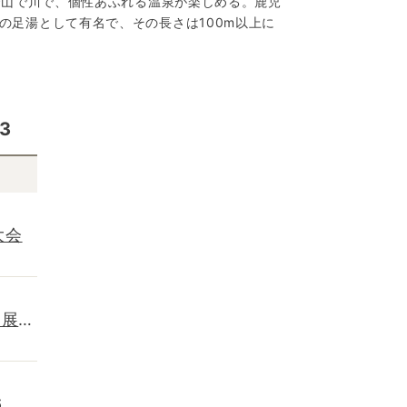
で山で川で、個性あふれる温泉が楽しめる。鹿児
の足湯として有名で、その長さは100m以上に
3
大会
竜展
6