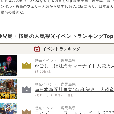
に100の温泉地、2700を超える源泉を有す温泉王国・鹿児島。海
ンボル・桜島のフェリーふ頭から徒歩10分の場所にあり、日本最大
は最高の贅沢だ。
鹿児島・桜島
の
人気観光イベントランキングTop
イベントランキング
観光イベント | 鹿児島県
かごしま錦江湾サマーナイト大花火
1
8月29日(土)
観光イベント | 鹿児島県
南日本新聞社創立145年記念 大恐
2
2026
7月11日(土)〜8月23日(日)
観光イベント | 鹿児島県
ディズニー・ワールド・ビート 202
3