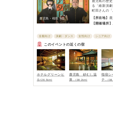
鹿児島の歴史
る「維新演劇
町田さんの「
本の近代化に
【所在地】
鹿
鹿児島・桜島
9位
き薩摩の群像
号
【開催場所】
成。なぜ彼は
の初代館長に
紐解こう。是
全般向け
演劇・ダンス
女性向け
シニア向け
約不可、先着
子ども・ファミリー向け
このイベントの近くの宿
ホテルグリーンヒ
鹿児島 砂むし温
指宿シ
ル
泉
テ
(26.5km)
...(38.2km)
...(38