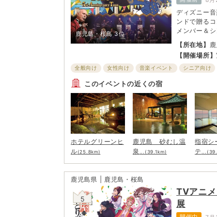
ディズニー音
ンドで贈るコ
メンバー＆シ
鹿児島・桜島
3位
る。2019
【所在地】
鹿
を重ねてきた
【開催場所】
ト」。今年の
ター）
て、ファンの
全般向け
女性向け
音楽イベント
シニア向け
ん！ さらに
子ども・ファミリー向け
このイベントの近くの宿
に、寄港地ご
熱い夏を届け
ホテルグリーンヒ
鹿児島 砂むし温
指宿シ
ル
泉
テ
(25.8km)
...(39.1km)
...(39
鹿児島県 | 鹿児島・桜島
TVアニ
5
展
開催中