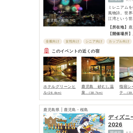
ミレニアムを
風物詩。世界
江湾という世
鹿児島・桜島
1位
催する九州最
【所在地】
鹿
発や2尺玉の
【開催場所】
演出で、約1
る。天候によ
全般向け
女性向け
シニア向け
カップル向け
ホームページ
子ども・ファミリー向け
このイベントの近くの宿
ホテルグリーンヒ
鹿児島 砂むし温
指宿シ
ル
泉
テ
(26.4km)
...(38.7km)
...(39
鹿児島県 | 鹿児島・桜島
ディズニ
3
2026
開催前
8月