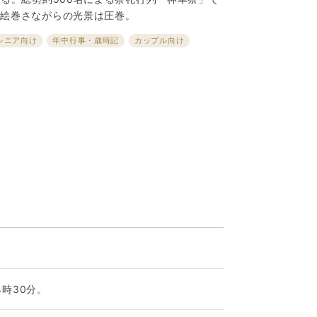
朝絵巻さながらの光景は圧巻。
シニア向け
年中行事・歳時記
カップル向け
4時30分。