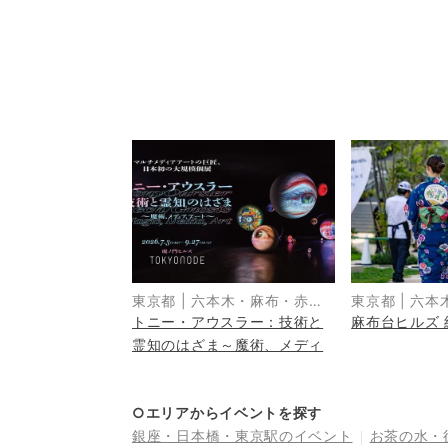
東京都
|
六本木・麻布・赤
東京都
|
六本
トニー・アウスラー：技術と
麻布台ヒルズ 納
坂・青山
坂・青山
霊知のはざま～魔術、メディ
ア、アート～
○エリアからイベントを探す
銀座・日本橋・東京駅
のイベント
お茶の水・