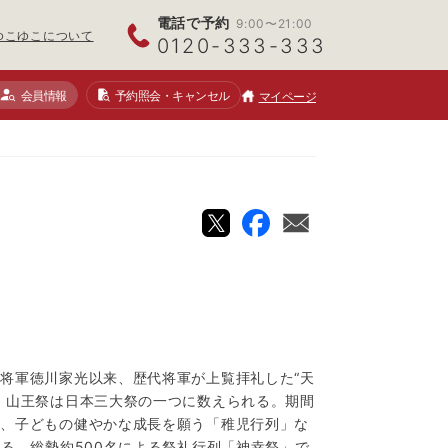
電話で予約
9:00〜21:00
ゆこゆこについて
0120-333-333
会員情報
予約照会
・キャンセル
マイページ
る
将軍徳川家光以来、歴代将軍が上覧拝礼した“天
。山王祭は日本三大祭の一つに数えられる。期間
や、子どもの健やかな成長を願う「稚児行列」な
れる。総勢約500名による祭礼行列「神幸祭」で