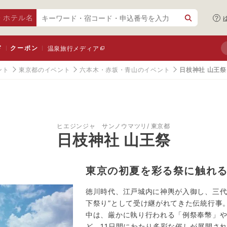
・ホテル名
ド
クーポン
温泉旅行メディア
ント
東京都のイベント
六本木・赤坂・青山のイベント
日枝神社 山王祭
ヒエジンジャ サンノウマツリ
東京都
日枝神社 山王祭
東京の初夏を彩る祭に触れ
徳川時代、江戸城内に神輿が入御し、三代
下祭り”として受け継がれてきた伝統行事
中は、厳かに執り行われる「例祭奉幣」
ど、11日間にわたり多彩な催しが展開さ