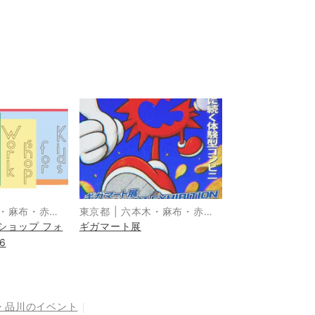
・麻布・赤
東京都
|
六本木・麻布・赤
ショップ フォ
ギガマート展
坂・青山
6
・品川
のイベント