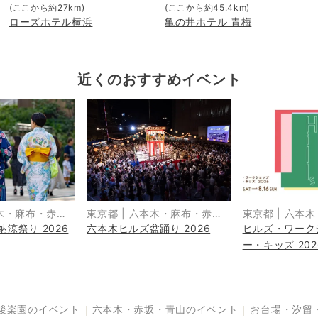
(ここから約
27
km)
(ここから約
45.4
km)
ローズホテル横浜
亀の井ホテル 青梅
近くのおすすめイベント
木・麻布・赤
東京都
|
六本木・麻布・赤
東京都
|
六本木
涼祭り 2026
六本木ヒルズ盆踊り 2026
ヒルズ・ワーク
坂・青山
坂・青山
ー・キッズ 202
後楽園
のイベント
六本木・赤坂・青山
のイベント
お台場・汐留