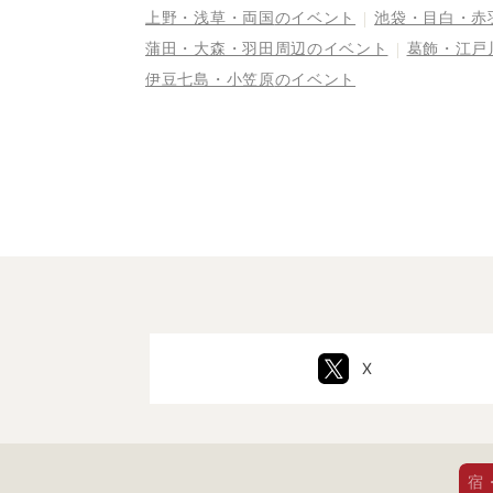
上野・浅草・両国
のイベント
池袋・目白・赤
蒲田・大森・羽田周辺
のイベント
葛飾・江戸
伊豆七島・小笠原
のイベント
X
宿