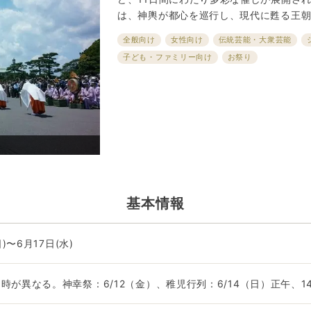
は、神輿が都心を巡行し、現代に甦る王
全般向け
女性向け
伝統芸能・大衆芸能
子ども・ファミリー向け
お祭り
基本情報
日)〜6月17日(水)
時が異なる。神幸祭：6/12（金）、稚児行列：6/14（日）正午、1