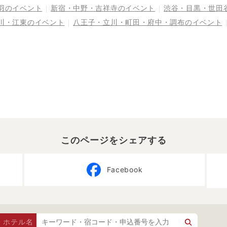
羽
のイベント
新宿・中野・吉祥寺
のイベント
渋谷・目黒・世田
川・江東
のイベント
八王子・立川・町田・府中・調布
のイベント
このページをシェアする
Facebook
・ホテル名