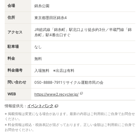
会場
錦糸公園
住所
東京都墨田区錦糸4
JR総武線「錦糸町」駅北口より徒歩約3分／半蔵門線「錦
アクセス
糸町」駅4番出口すぐ
駐車場
なし
料金
無料
料金備考
入場無料 ※出店は有料
問い合わせ
050-8888-7911リサイクル運動市民の会
WEB
https://www2.recycler.jp/
情報提供元：
イベントバンク
※ 掲載情報は変更になる場合があります。最新の内容はご利用前にご自身でお問合せ
ください。
※ 料金情報は税込・税抜表記が混ざっております。正しい金額はご利用前にご自身で
お問合せください。