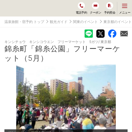
メ
メニュー
電話予約
クーポン
予約照会
ニ
ュ
温泉旅館・宿予約 トップ
観光ガイド
関東のイベント
東京都のイベント
ー
を
開
く
キンシチョウ キンシコウエン フリーマーケット 5ガツ
東京都
錦糸町「錦糸公園」フリーマーケ
ット（5月）