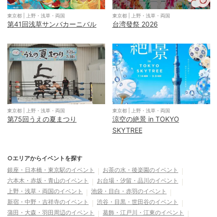
東京都
|
上野・浅草・両国
東京都
|
上野・浅草・両国
第41回浅草サンバカーニバル
台湾發祭 2026
東京都
|
上野・浅草・両国
東京都
|
上野・浅草・両国
第75回うえの夏まつり
涼空の絶景 in TOKYO
SKYTREE
○エリアからイベントを探す
銀座・日本橋・東京駅
のイベント
お茶の水・後楽園
のイベント
六本木・赤坂・青山
のイベント
お台場・汐留・品川
のイベント
上野・浅草・両国
のイベント
池袋・目白・赤羽
のイベント
新宿・中野・吉祥寺
のイベント
渋谷・目黒・世田谷
のイベント
蒲田・大森・羽田周辺
のイベント
葛飾・江戸川・江東
のイベント