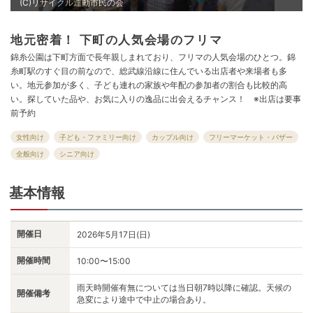
(C)リサイクル運動市民の会
地元密着！ 下町の人気会場のフリマ
錦糸公園は下町方面で長年親しまれており、フリマの人気会場のひとつ。錦
糸町駅のすぐ目の前なので、総武線沿線に住んでいる出店者や来場者も多
い。地元参加が多く、子ども連れの家族や年配の参加者の割合も比較的高
い。探していた品や、お気に入りの逸品に出会えるチャンス！ ※出店は要事
前予約
女性向け
子ども・ファミリー向け
カップル向け
フリーマーケット・バザー
全般向け
シニア向け
基本情報
開催日
2026年5月17日(日)
開催時間
10:00〜15:00
雨天時開催有無については当日朝7時以降に確認。天候の
開催備考
急変により途中で中止の場合あり。