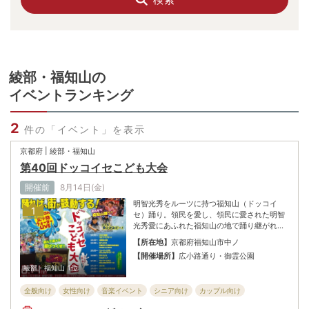
綾部・福知山
の
イベントランキング
2
件の「イベント」を表示
京都府 | 綾部・福知山
第40回ドッコイセこども大会
開催前
8月14日(金)
明智光秀をルーツに持つ福知山（ドッコイ
1
セ）踊り。領民を愛し、領民に愛された明智
光秀愛にあふれた福知山の地で踊り継がれて
きた踊りをこどもに伝えて、郷土愛を育もう
【所在地】
京都府福知山市中ノ
と福知山の若手青年実業家が力をあげて行う
【開催場所】
広小路通り・御霊公園
この大会。お化け屋敷、水遊びなど楽しいイ
綾部・福知山
1位
ベントを予定。「ドッコイセ」と子どもを中
心に老若男女で一緒に踊ろう！詳細は、福知
全般向け
女性向け
音楽イベント
シニア向け
カップル向け
山商工会議所青年部ホームページ参照。
体験・遊覧
各種ショー
子ども・ファミリー向け