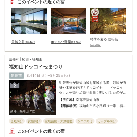
このイベントの近くの宿
時季を彩る 佳松苑
天橋立荘
ホテル北野屋
(28.4km)
(29.2km)
(42.2km)
京都府 | 綾部・福知山
福知山ドッコイセまつり
開催前
8月14日(金)〜8月25日(火)
明智光秀が福知山城を築城する際、領民が石
2
材や木材を運び「ドッコイセ」「ドッコイ
セ」と手振り足振り面白く唄いだしたのが起
源。令和8年は、日にちが変更されているの
【所在地】
京都府福知山市
で注意を。学生大会、プラカードコンテスト
【開催場所】
福知山市広小路通り一帯、福知
などのイベントも日々開催。踊りの達人も、
山駅北口公園
綾部・福知山
2位
初心者も、全く知らない人も踊りの輪に入っ
て櫓を囲んで楽しく踊ろう！
全般向け
女性向け
伝統芸能・大衆芸能
シニア向け
カップル向け
フェスティバル・パレード
子ども・ファミリー向け
お祭り
このイベントの近くの宿