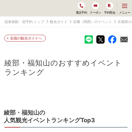
メ
メニュー
電話予約
クーポン
予約照会
ニ
ュ
温泉旅館・宿予約 トップ
観光ガイド
近畿（関西）のイベント
京都府の
ー
を
開
く
全国の観光ガイドへ
綾部・福知山
のおすすめイベント
ランキング
綾部・福知山
の
人気観光イベントランキングTop3