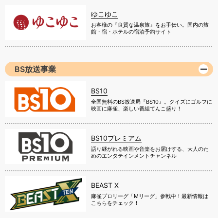
ゆこゆこ
お客様の『良質な温泉旅』をお手伝い。国内の旅
館・宿・ホテルの宿泊予約サイト
BS放送事業
BS10
全国無料のBS放送局『BS10』。クイズにゴルフに
映画に麻雀、楽しい番組てんこ盛り！
BS10プレミアム
語り継がれる映画や音楽をお届けする、大人のた
めのエンタテインメントチャンネル
BEAST X
麻雀プロリーグ「Mリーグ」参戦中！最新情報は
こちらをチェック！