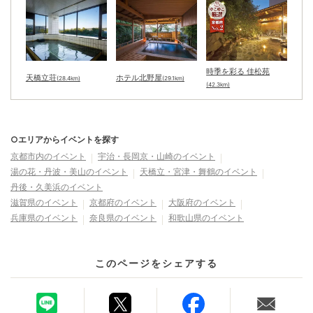
時季を彩る 佳松苑
天橋立荘
ホテル北野屋
(28.4km)
(29.1km)
(42.3km)
○エリアからイベントを探す
京都市内
のイベント
宇治・長岡京・山崎
のイベント
湯の花・丹波・美山
のイベント
天橋立・宮津・舞鶴
のイベント
丹後・久美浜
のイベント
滋賀県
のイベント
京都府
のイベント
大阪府
のイベント
兵庫県
のイベント
奈良県
のイベント
和歌山県
のイベント
このページをシェアする