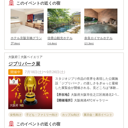
花・植物のイベント
このイベントの近くの宿
ホテル京阪京橋グラン
信貴山観光ホテル
奈良ロイヤルホテル
デ
(4km)
(14.4km)
(21.3km)
大阪府 | 大阪ベイエリア
ジブリパーク展
開催中
7月18日(土)〜9月26日(土)
スタジオジブリ作品の世界を表現した公園施
9
設「ジブリパーク」の楽しさをぎゅっと凝縮
した展覧会が開催される。見どころは“体験
型”であること。貴重な資料の展示はもちろ
【所在地】
大阪府大阪市住之江区南港北2-1-
ん、大人も子どもも「みて、さわって、まわ
10
【開催場所】
大阪南港ATCギャラリー
って楽しい」工夫が随所に施されている。ス
大阪府
9位
タジオジブリの世界に迷い込み、遊びつくす
なかで得られる心に残る“あなただけのワクワ
女性向け
子ども・ファミリー向け
カップル向け
展示会・展示イベント
ク”を、ぜひ会場で見つけて、受け取ろう。
全般向け
シニア向け
このイベントの近くの宿