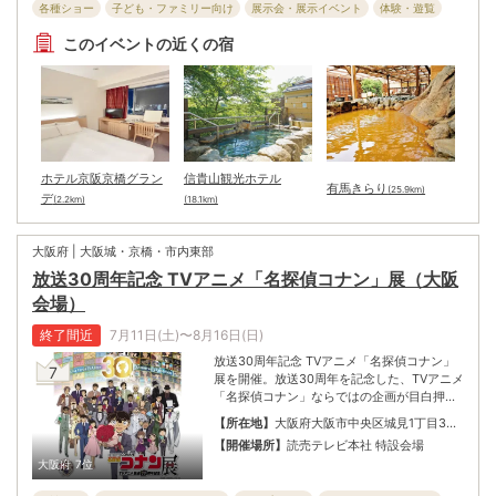
各種ショー
子ども・ファミリー向け
展示会・展示イベント
体験・遊覧
商店連合会、天神橋筋商店会
このイベントの近くの宿
ホテル京阪京橋グラン
信貴山観光ホテル
有馬きらり
(25.9km)
デ
(2.2km)
(18.1km)
大阪府 | 大阪城・京橋・市内東部
放送30周年記念 TVアニメ「名探偵コナン」展（大阪
会場）
終了間近
7月11日(土)〜8月16日(日)
放送30周年記念 TVアニメ「名探偵コナン」
7
展を開催。放送30周年を記念した、TVアニメ
「名探偵コナン」ならではの企画が目白押
し。＃１企画～＃５主題歌までのエリアを巡
【所在地】
大阪府大阪市中央区城見1丁目3番
るとTVアニメ「名探偵コナン」の制作過程の
50号
【開催場所】
読売テレビ本社 特設会場
裏側を知ることができる。絵に色がついて、
大阪府
7位
キャラクターが動き、話しだす、TVアニメ
「名探偵コナン」が完成するまでを辿ってい