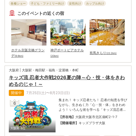
各種ショー
子ども・ファミリー向け
女性向け
カップル向け
ター『ワンピース×ストーリー・ライド』、
大人気の3アトラクションが開催！
フェスティバル・パレード
全般向け
体験・遊覧
シニア向け
このイベントの近くの宿
ホテル京阪京橋グラン
神戸ポートピアホテル
有馬きらり
(22.2km)
デ
(9.9km)
(20km)
大阪府 | 大阪駅・梅田駅・福島・淀屋橋・本町
キッズ流 忍者大作戦2026夏の陣～心・技・体をきわ
めるのじゃ！～
開催中
7月25日(土)〜8月23日(日)
集まれ！ キッズ忍者たち！ 忍者の知恵を学び
6
ながら、生きぬく力「心・技・体」をきわめ
よう！ いろんな術を学べる「キッズ流忍者修
行道場」、迷路の中は仕掛けでいっぱい「か
【所在地】
大阪府大阪市北区扇町2-1-7
らくり忍者屋敷めいろ」、忍者はんこでオリ
【開催場所】
キッズプラザ大阪
ジナルバッグを作れる「忍びバッグ作り」な
大阪府
6位
どが登場。キミは、達人忍者になれるかな？
後援：大阪市、大阪市教育委員会、天神橋筋