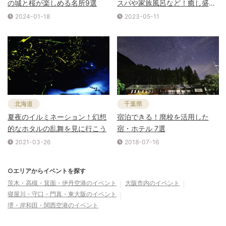
の城と桜が楽しめる名所9選
スパや家族風呂など！癒し盛り
沢山！
2024-01-18
2023-05-11
北海道
千葉県
夏夜のイルミネーション！幻想
宿泊できる！廃校を活用した
的なホタルの乱舞を見に行こう
宿・ホテル 7選
2021-03-26
2018-07-16
○エリアからイベントを探す
茨木・高槻・箕面・伊丹空港
のイベント
大阪市内
のイベント
寝屋川・守口・門真・東大阪
のイベント
堺・岸和田・関西空港
のイベント