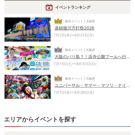
イベントランキング
観光イベント | 大阪府
1
道頓堀川万灯祭2026
7月1日(水)〜8月31日(月)
観光イベント | 大阪府
2
大阪のバリ島？！浜寺公園プールへ行こ
う！！
7月11日(土)〜8月30日(日)
観光イベント | 大阪府
3
ユニバーサル・サマー・マツリ・ナイト
～ネオン・グロウアップ～
7月1日(水)〜8月26日(水)
エリアからイベントを探す