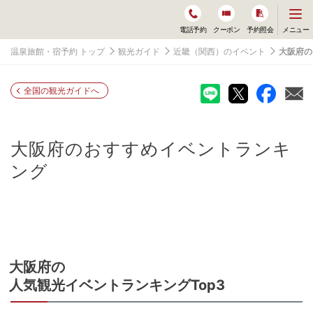
メ
メニュー
電話予約
クーポン
予約照会
ニ
ュ
温泉旅館・宿予約 トップ
観光ガイド
近畿（関西）のイベント
大阪府の
ー
を
開
く
全国の観光ガイドへ
大阪府
のおすすめイベントランキ
ング
大阪府
の
人気観光イベントランキングTop3