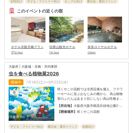
女性向け
子ども・ファミリー向け
カップル向け
展示会・展示イベント
こう。また、名場面を集めたエリアや企画展
スペシャルムービーも必見！
全般向け
体験・遊覧
シニア向け
このイベントの近くの宿
ホテル京阪京橋グラン
信貴山観光ホテル
奈良ロイヤルホテル
デ
(0.7km)
(15.7km)
(25km)
大阪府 | 大阪城・京橋・市内東部
虫を食べる植物展2026
開催中
7月18日(土)〜9月23日(水)
咲くやこの花館では冷房設備を備え、フラワ
8
ーホールに並ぶおなじみの種から、高山植物
室のふだんはあまり目にしない高山性種ま
で、多彩な食虫植物を展示する。自由研究に
【所在地】
大阪府大阪市鶴見区緑地公園2-
ピッタリな食虫植物親子観察教室やライブ解
163
【開催場所】
咲くやこの花館
説、専門家の講座なども開催予定である。ま
大阪府
8位
た、今年は、昨年のCOOLな仲間たちに、新
たなキャラクター3体が追加。
子ども・ファミリー向け
展示会・展示イベント
全般向け