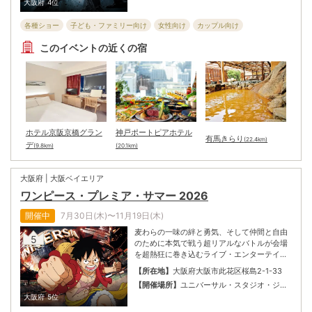
大阪府
4位
15周年を迎える。節目となる今年は逃げ場の
ない絶望的な恐怖が押し寄せる、全てが異常
各種ショー
子ども・ファミリー向け
女性向け
カップル向け
値のホラー体験へと進化。“絶望的な恐怖”の
新シーズンが幕を開ける。
フェスティバル・パレード
全般向け
体験・遊覧
シニア向け
このイベントの近くの宿
ホテル京阪京橋グラン
神戸ポートピアホテル
有馬きらり
(22.4km)
デ
(9.8km)
(20.1km)
大阪府 | 大阪ベイエリア
ワンピース・プレミア・サマー 2026
開催中
7月30日(木)〜11月19日(木)
麦わらの一味の絆と勇気、そして仲間と自由
5
のために本気で戦う超リアルなバトルが会場
を超熱狂に巻き込むライブ・エンターテイメ
ント・ショー『ワンピース・プレミアショー
【所在地】
大阪府大阪市此花区桜島2-1-33
2026』、サンジのおもてなしに誰もがときめ
【開催場所】
ユニバーサル・スタジオ・ジャ
くエンターテイメント・レストラン『サンジ
パン
大阪府
5位
の海賊レストラン』と、ルフィたちと一緒に
物語に入り、全身でスリルを体感するコース