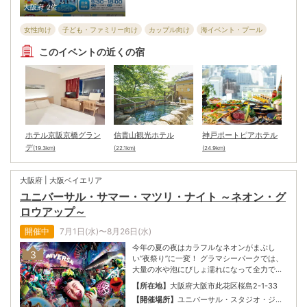
大阪府
2位
女性向け
子ども・ファミリー向け
カップル向け
海イベント・プール
全般向け
体験・遊覧
健康・福祉・教育
シニア向け
このイベントの近くの宿
ホテル京阪京橋グラン
信貴山観光ホテル
神戸ポートピアホテル
デ
(19.3km)
(22.1km)
(24.9km)
大阪府 | 大阪ベイエリア
ユニバーサル・サマー・マツリ・ナイト ～ネオン・グ
ロウアップ～
開催中
7月1日(水)〜8月26日(水)
今年の夏の夜はカラフルなネオンがまぶし
3
い“夜祭り”に一変！ グラマシーパークでは、
大量の水や泡にびしょ濡れになって全力で踊
ったり、DJスチュアートとハチャメチャにヒ
【所在地】
大阪府大阪市此花区桜島2-1-33
ートアップしたり！ ストリートを歩けば、超
【開催場所】
ユニバーサル・スタジオ・ジャ
クールなパフォーマンスに次々巻き込まれな