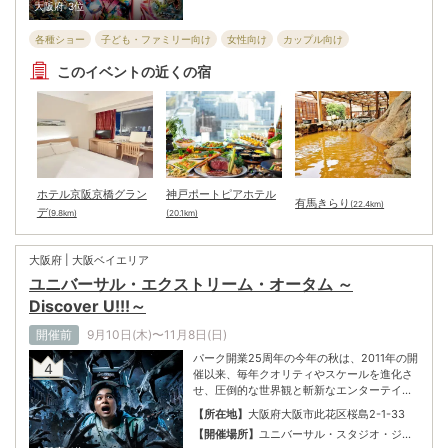
パン
大阪府
3位
がらパークだけの屋台フードに満たされ、そ
こはまるで縁日！？ 大人も子どももリミット
各種ショー
子ども・ファミリー向け
女性向け
カップル向け
を外して、“お祭り騒ぎ”の新体験を味わお
う！
フェスティバル・パレード
全般向け
お祭り
体験・遊覧
シニア向け
このイベントの近くの宿
ホテル京阪京橋グラン
神戸ポートピアホテル
有馬きらり
(22.4km)
デ
(9.8km)
(20.1km)
大阪府 | 大阪ベイエリア
ユニバーサル・エクストリーム・オータム ～
Discover U!!!～
開催前
9月10日(木)〜11月8日(日)
パーク開業25周年の今年の秋は、2011年の開
4
催以来、毎年クオリティやスケールを進化さ
せ、圧倒的な世界観と斬新なエンターテイメ
ントで、日本の秋シーズンに「ホラー」とい
【所在地】
大阪府大阪市此花区桜島2-1-33
う新しいレジャーのテーマを根付かせたとも
【開催場所】
ユニバーサル・スタジオ・ジャ
いえる『ハロウィーン・ホラー・ナイト』が
パン