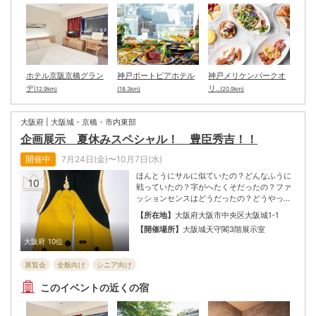
ホテル京阪京橋グラン
神戸ポートピアホテル
神戸メリケンパークオ
デ
リ
(12.9km)
(18.3km)
...(20.9km)
大阪府 | 大阪城・京橋・市内東部
企画展示 夏休みスペシャル！ 豊臣秀吉！！
開催中
7月24日(金)〜10月7日(水)
ほんとうにサルに似ていたの？どんなふうに
10
戦っていたの？字がへたくそだったの？ファ
ッションセンスはどうだったの？どうやって
大坂城をつくったの？どんなライバルがいた
【所在地】
大阪府大阪市中央区大阪城1-1
の？検地や刀狩りって、どんな政策？どんな
【開催場所】
大阪城天守閣3階展示室
エピソードがあるの？いま話題の人物、豊臣
大阪府
10位
秀吉はどのような人だったのだろうか？秀吉
が身につけていた衣服やよろい、秀吉が書い
展覧会
全般向け
シニア向け
た手紙、江戸時代に描かれた絵画などから、
その人物像をさぐってみよう！
このイベントの近くの宿