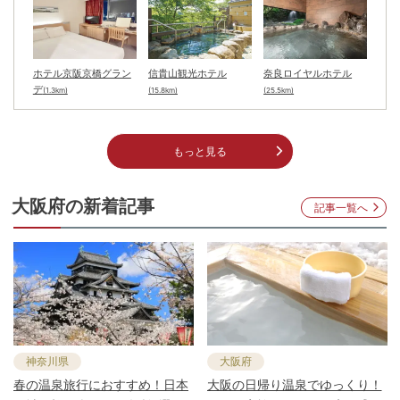
ホテル京阪京橋グラン
信貴山観光ホテル
奈良ロイヤルホテル
デ
(1.3km)
(15.8km)
(25.5km)
もっと見る
大阪府
の新着記事
記事一覧へ
神奈川県
大阪府
春の温泉旅行におすすめ！日本
大阪の日帰り温泉でゆっくり！