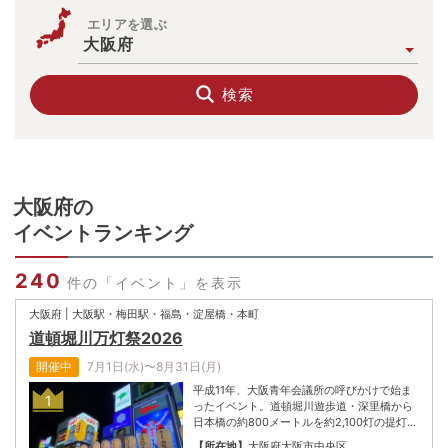
エリアを選ぶ
大阪府
検索
大阪府
の
イベントランキング
240
件の「イベント」を表示
大阪府 | 大阪駅・梅田駅・福島・淀屋橋・本町
道頓堀川万灯祭2026
開催中
7月1日(水)〜8月31日(月)
平成11年、大阪青年会議所の呼びかけで始ま
1
ったイベント。道頓堀川遊歩道・深里橋から
日本橋の約800メートルを約2,100灯の提灯で
飾る。浴衣姿での川沿い散歩や、とんぼりリ
【所在地】
大阪府大阪市中央区