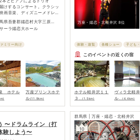
2本とピアノによるトリオ
がお届けするコンサート。クラシッ
映画音楽、ディズニーメドレー
ログラムを用意。小さな子ども
馬県吾妻郡嬬恋村大字三原
万座・嬬恋・北軽井沢
8位
気軽に生演奏を楽しめる。自然
サーラ嬬恋大ホール
・サーラ嬬恋大ホールで、夏の
楽とともに過ごそう。
ファミリー向け
体験・遊覧
各種ショー
子ども
このイベントの近くの宿
泉 ホテル
万座プリンスホテ
ホテル軽井沢１１
ヴィラ北軽
ル
３
ル
km)
(11.9km)
...(1.5km)
...(4.4km)
群馬県 | 万座・嬬恋・北軽井沢
う 〜ドラムライン（打
10
体験しよう〜