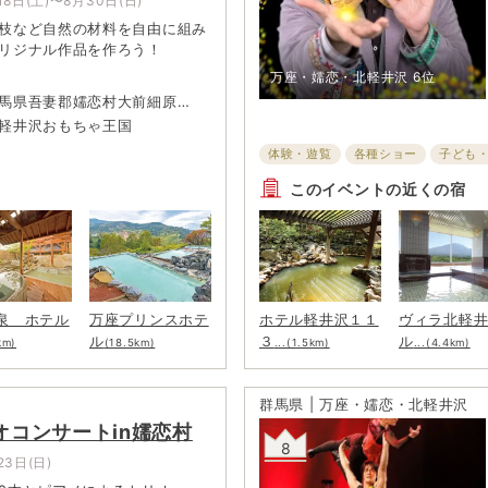
18日(土)〜8月30日(日)
枝など自然の材料を自由に組み
リジナル作品を作ろう！
万座・嬬恋・北軽井沢
6位
馬県吾妻郡嬬恋村大前細原
軽井沢おもちゃ王国
体験・遊覧
各種ショー
子ども
このイベントの近くの宿
泉 ホテル
万座プリンスホテ
ホテル軽井沢１１
ヴィラ北軽
ル
３
ル
km)
(18.5km)
...(1.5km)
...(4.4km)
群馬県 | 万座・嬬恋・北軽井沢
リオコンサートin嬬恋村
8
23日(日)