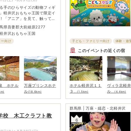
る手のひらサイズの動物フィギ
」軽井沢おもちゃ王国で限定イ
！「アニア」を見て、触って、
万座・嬬恋・北軽井沢
4位
限定スタンプラリーやフォトス
馬県吾妻郡大前細原2277
アわなげなど、体験コンテンツ
軽井沢おもちゃ王国
ん！
リー向け
子ども・ファミリー向け
体験・遊
このイベントの近くの宿
泉 ホテル
万座プリンスホテ
ホテル軽井沢１１
ヴィラ北軽
ル
３
ル
km)
(18.6km)
...(1.5km)
...(4.4km)
群馬県 | 万座・嬬恋・北軽井沢
学校 木工クラフト教
6