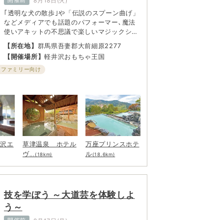
8月18日(火)
｢透明な犬の散歩｣や「伝説のスプーン曲げ」
などメディアでも話題のパフォーマー､魔法
使いアキットの不思議で楽しいマジックショ
ーを開催。アッと驚く魔法を間近で見ること
【所在地】
群馬県吾妻郡大前細原2277
ができる。
【開催場所】
軽井沢おもちゃ王国
・ファミリー向け
井沢エ
草津温泉 ホテル
万座プリンスホテ
ヴ
ル
...(18km)
(18.6km)
技を学ぼう ～大道芸を体験しよ
う～