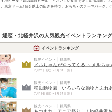
醸す地ビール「嬬恋高原ビール」とおいしい食事を楽しめる場所。ブ
は、東京ドーム1個分以上の広さを持つ、おもちゃのテーマパーク。
・嬬恋・北軽井沢
の
人気観光イベントランキングT
イベントランキング
観光イベント | 群馬県
メルちゃんがやってくる ～メルちゃ
1
写真撮影会～
7月21日(火)〜8月31日(月)
観光イベント | 群馬県
移動動物園 いろいろな動物とふれ
2
う！
7月19日(日)〜8月31日(月)
観光イベント | 群馬県
あつまれ！アニア祭り！！in軽井沢
3