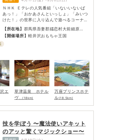
ＮＨＫ Ｅテレの人気番組「いないいないば
あっ！」「おかあさんといっしょ」「みいつ
けた！」の世界に入り込んで遊べるコーナー
が盛りだくさん♪
【所在地】
群馬県吾妻郡嬬恋村大前細原
2277
【開催場所】
軽井沢おもちゃ王国
覧
井沢エ
草津温泉 ホテル
万座プリンスホテ
ヴ
ル
...(18km)
(18.5km)
技を学ぼう 〜魔法使いアキット
のアッと驚くマジックショー〜
開催前