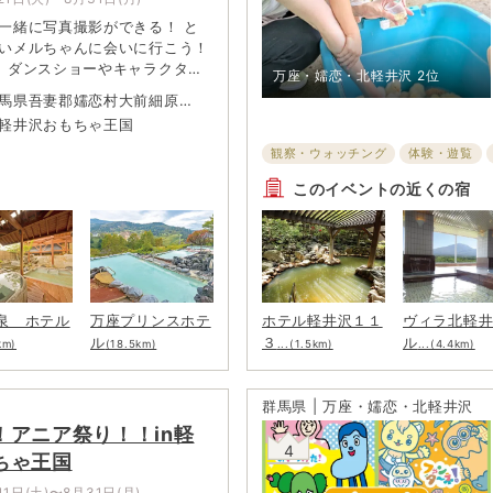
一緒に写真撮影ができる！ と
いメルちゃんに会いに行こう！
。ダンスショーやキャラクター
万座・嬬恋・北軽井沢
2位
い。
馬県吾妻郡嬬恋村大前細原
軽井沢おもちゃ王国
観察・ウォッチング
体験・遊覧
このイベントの近くの宿
泉 ホテル
万座プリンスホテ
ホテル軽井沢１１
ヴィラ北軽
ル
３
ル
km)
(18.5km)
...(1.5km)
...(4.4km)
群馬県 | 万座・嬬恋・北軽井沢
！アニア祭り！！in軽
4
ちゃ王国
11日(土)〜8月31日(月)