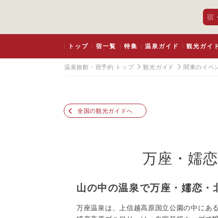
宿
トップ
宿一覧
特集
温泉ガイド
観光ガイ
温泉旅館・宿予約 トップ
観光ガイド
関東のイベ
全国の観光ガイドへ
万座・嬬恋
山の中の温泉で万座・嬬恋・
万座温泉は、上信越高原国立公園の中にあ