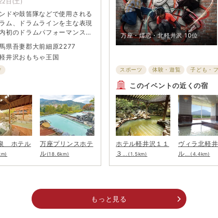
22日(土)
ンドや鼓笛隊などで使用される
ラム、ドラムラインを主な表現
内初のドラムパフォーマンス集
万座・嬬恋・北軽井沢
10位
ORE-」（コア）のパフォーマン
馬県吾妻郡大前細原2277
ーチングパーカッションならで
軽井沢おもちゃ王国
フォーマンスとお友達の体験コ
!
け
スポーツ
体験・遊覧
子ども・
このイベントの近くの宿
泉 ホテル
万座プリンスホテ
ホテル軽井沢１１
ヴィラ北軽
ル
３
ル
km)
(18.6km)
...(1.5km)
...(4.4km)
もっと見る