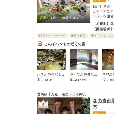
動かして遊べ
ュア「アニア
ベントを開催
万座・嬬恋・北軽井沢
3位
体感しよう！
【所在地】
群
ポット、アニ
【開催場所】
が盛りだくさ
観察・ウォッチング
体験・遊覧
子ども・ファミ
このイベントの近くの宿
ホテル軽井沢１１
ヴィラ北軽井沢エ
草津温
３
ル
ヴ
...(1.5km)
...(4.4km)
...(18
群馬県 | 万座・嬬恋・北軽井沢
森の自然
5
室
開催中