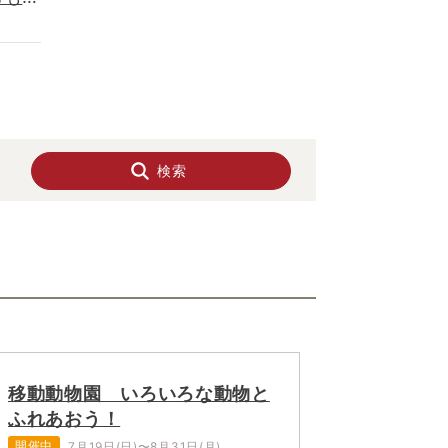
検索
移動動物園 いろいろな動物と
ふれあおう！
開催中
7月19日(日)〜8月31日(月)