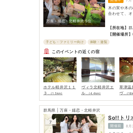
7月
木の実や木の
合わせて、オ
万座・嬬恋・北軽井沢
5位
【所在地】
群
2277
【開催場所】
子ども・ファミリー向け
体験・遊覧
このイベントの近くの宿
ホテル軽井沢１１
ヴィラ北軽井沢エ
草津温
３
ル
ヴ
...(1.5km)
...(4.4km)
...(18
群馬県 | 万座・嬬恋・北軽井沢
So!!ト
7
開催前
8月