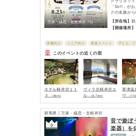
クラリネット
「So!!」
クの名曲から
まで幅広いプ
【所在地】
群
万座・嬬恋・北軽井沢
7位
から大人まで
679-3
【開催場所】
豊かな嬬恋村
ひとときを音
全般向け
シニア向け
音楽イベント
子ども・
このイベントの近くの宿
ホテル軽井沢１１
ヴィラ北軽井沢エ
草津温
３
ル
ヴ
...(8km)
...(8.7km)
...(11
群馬県 | 万座・嬬恋・北軽井沢
音で遊ぼ
9
楽器）を