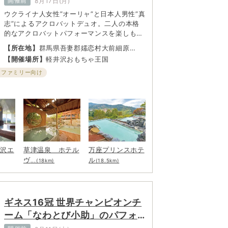
開催前
8月17日(月)
ウクライナ人女性”オーリャ”と日本人男性”真
志”によるアクロバットデュオ。二人の本格
的なアクロバットパフォーマンスを楽しも
う！ パフォーマンス後は、ディアボロ体験
【所在地】
群馬県吾妻郡嬬恋村大前細原
教室（中国コマ）も開催！
2277
【開催場所】
軽井沢おもちゃ王国
・ファミリー向け
井沢エ
草津温泉 ホテル
万座プリンスホテ
ヴ
ル
...(18km)
(18.5km)
ギネス16冠 世界チャンピオンチ
ーム「なわとび小助」のパフォ
ーマンスショー&なわとび教室