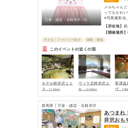
メルちゃんと
ってもかわい
※写真撮影会
万座・嬬恋・北軽井沢
1位
ショーではな
【所在地】
群
2277
【開催場所】
子ども・ファミリー向け
体験・遊覧
このイベントの近くの宿
ホテル軽井沢１１
ヴィラ北軽井沢エ
草津温
３
ル
ヴ
...(1.5km)
...(4.4km)
...(18
群馬県 | 万座・嬬恋・北軽井沢
あつまれ
3
井沢おも
開催中
7月