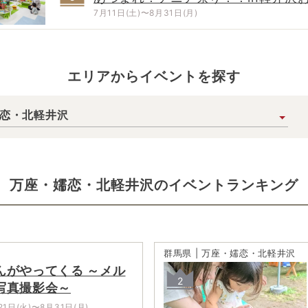
ゃ王国
7月11日(土)〜8月31日(月)
エリアからイベントを探す
恋・北軽井沢
万座・嬬恋・北軽井沢
の
イベントランキング
群馬県 | 万座・嬬恋・北軽井沢
んがやってくる ～メル
2
写真撮影会～
21日(火)〜8月31日(月)