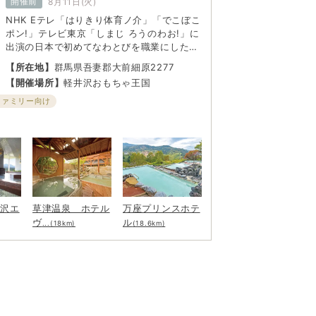
開催前
8月11日(火)
NHK Eテレ「はりきり体育ノ介」「でこぼこ
ポン!」テレビ東京「しまじ ろうのわお!」に
出演の日本で初めてなわとびを職業にしたプ
ロ縄跳びプレーヤー 生山ヒジキ率いるプロ
【所在地】
群馬県吾妻郡大前細原2277
縄跳びチーム「なわとび小助」によるパフォ
【開催場所】
軽井沢おもちゃ王国
ーマンスショーと、なわとび教室。夏休みの
思い出に、物珍しいなわとびの技の数々を見
ファミリー向け
に行こう！
井沢エ
草津温泉 ホテル
万座プリンスホテ
ヴ
ル
...(18km)
(18.6km)