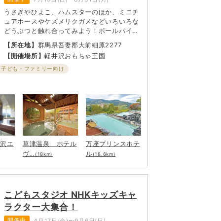
うさぎやひよこ、ハムスターのほか、ミニチ
ュアホースやケズメリクガメなどいろいろな
どうぶつと触れ合ってみよう！ボールパイソ
ン（へび）やハリスホークと一緒に写真撮影
【所在地】
群馬県吾妻郡大前細原2277
ができるコーナーもあるよ（別途有料）。
【開催場所】
軽井沢おもちゃ王国
子ども・ファミリー向け
井沢エ
草津温泉 ホテル
万座プリンスホテ
ヴ
ル
...(18km)
(18.6km)
こどもスタジオ NHKキッズキャ
ラクター大集合！
開催中
4月17日(金)〜9月6日(日)