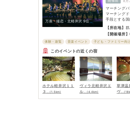
開催前
8月
マーチングバ
マーチングド
手段とする国
万座・嬬恋・北軽井沢
9位
団「鼓和-C
【所在地】
群
スを観覧。マ
【開催場所】
はのドラムパ
ーナーを開催
体験・遊覧
音楽イベント
子ども・ファミリー向
このイベントの近くの宿
ホテル軽井沢１１
ヴィラ北軽井沢エ
草津温
３
ル
ヴ
...(1.5km)
...(4.4km)
...(18