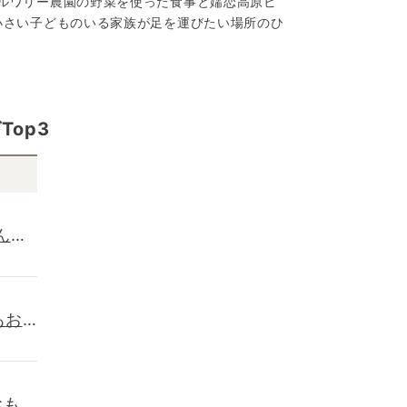
ルワリー農園の野菜を使った食事と嬬恋高原ビ
小さい子どものいる家族が足を運びたい場所のひ
op3
んと
あお
おもち