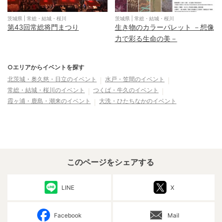
茨城県
|
常総・結城・桜川
茨城県
|
常総・結城・桜川
第43回常総将門まつり
生き物のカラーパレット －想像
力で彩る生命の美－
○エリアからイベントを探す
北茨城・奥久慈・日立
のイベント
水戸・笠間
のイベント
常総・結城・桜川
のイベント
つくば・牛久
のイベント
霞ヶ浦・鹿島・潮来
のイベント
大洗・ひたちなか
のイベント
このページをシェアする
LINE
X
Facebook
Mail