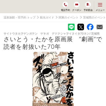
メ
メニュー
電話予約
クーポン
予約照会
ニ
ュ
温泉旅館・宿予約 トップ
観光ガイド
関東のイベント
茨城県のイベント
ー
を
開
く
サイトウタカヲゲンガテン ゲキガ デドクシャヲイヌイタ70ネン
茨城県
さいとう・たかを原画展 “劇画”で
読者を射抜いた70年