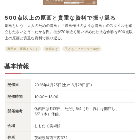
500点以上の原画と貴重な資料で振り返る
劇画という「大人のための漫画」「映画作りのような漫画」のスタイルを確
立したさいとう・たかを氏。彼が70年近く追い求めた壮大な創作を500点以
上の原画と貴重な資料で振り返る。
展示会・展示イベント
全般向け
子ども・ファミリー向け
基本情報
開催日
2026年4月25日(土)〜6月28日(日)
開催時間
10:00〜18:00
休館日は月曜日、ただし5/4（月・祝）は開館し、
開催備考
5/7（木）休館。
会場
しもだて美術館
住所
茨城県筑西市丙372