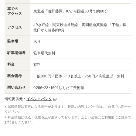
車での
東北道「佐野藤岡」ICから国道50号で約60分
アクセス
JR水戸線・関東鉄道常総線・真岡鐵道真岡線 「下館」駅
アクセス
北口から徒歩約8分
駐車場
あり
駐車場備考
駐車場代無料
料金
有料
料金備考
一般800円／団体（10名以上）750円／高校生以下無料
問い合わせ
0296-23-1601しもだて美術館
情報提供元：
イベントバンク
※ 掲載情報は変更になる場合があります。最新の内容はご利用前にご自身でお問合せ
ください。
※ 料金情報は税込・税抜表記が混ざっております。正しい金額はご利用前にご自身で
お問合せください。