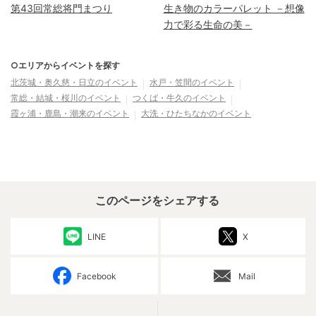
第43回常総将門まつり
生き物のカラーパレット －想像
力で彩る生命の美－
○エリアからイベントを探す
北茨城・奥久慈・日立
のイベント
水戸・笠間
のイベント
常総・結城・桜川
のイベント
つくば・牛久
のイベント
霞ヶ浦・鹿島・潮来
のイベント
大洗・ひたちなか
のイベント
このページをシェアする
LINE
X
Facebook
Mail