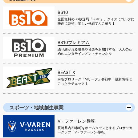
BS10
全国無料のBS放送局『BS10』。クイズにゴルフに
映画に麻雀、楽しい番組てんこ盛り！
BS10プレミアム
語り継がれる映画や音楽をお届けする、大人のた
めのエンタテインメントチャンネル
BEAST X
麻雀プロリーグ「Mリーグ」参戦中！最新情報は
こちらをチェック！
スポーツ・地域創生事業
V・ファーレン長崎
長崎県内21市町をホームタウンとするプロサッカ
ークラブ「V・ファーレン長崎」