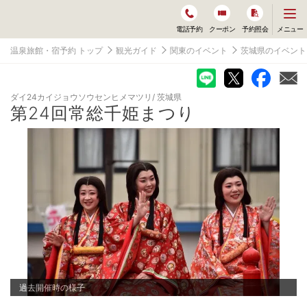
メ
メニュー
電話予約
クーポン
予約照会
ニ
ュ
温泉旅館・宿予約 トップ
観光ガイド
関東のイベント
茨城県のイベント
ー
を
開
く
ダイ24カイジョウソウセンヒメマツリ
茨城県
第24回常総千姫まつり
過去開催時の様子