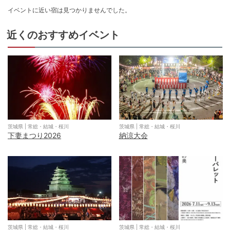
イベントに近い宿は見つかりませんでした。
近くのおすすめイベント
茨城県
|
常総・結城・桜川
茨城県
|
常総・結城・桜川
下妻まつり2026
納涼大会
茨城県
|
常総・結城・桜川
茨城県
|
常総・結城・桜川