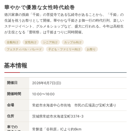
華やかで優雅な女性時代絵巻
徳川家康の孫娘「千姫」の菩提寺である弘経寺があることから、「千姫」の
生誕を祝うお祭りとして開催。華やかな千姫さま御一行の時代行列、楽しい
ステージイベント、グルメ＆ショップなど、盛大に行われる。今年は高校生
が主役となる「蕾咲祭」は千姫まつりに同時開催。
全般向け
女性向け
シニア向け
カップル向け
フェスティバル・パレード
子ども・ファミリー向け
お祭り
基本情報
開催日
2026年6月7日(日)
開催時間
10:00〜16:00
会場
常総市水海道中心市街地 市民の広場及び宝町大通り
住所
茨城県常総市水海道宝町3374-3
車での
常磐道「谷和原」ICより約6km