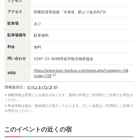
アクセス
アクセス
関東鉄道常総線「水海道」駅より徒歩約7分
駐車場
あり
駐車場備考
駐車無料
料金
無料
問い合わせ
0297-23-9088常総市観光物産協会
https://www.joso-kankou.com/news.php?category=0&
WEB
code=729
情報提供元：
イベントバンク
※ 掲載情報は変更になる場合があります。最新の内容はご利用前にご自身でお問合せ
ください。
※ 料金情報は税込・税抜表記が混ざっております。正しい金額はご利用前にご自身で
お問合せください。
このイベントの近くの宿