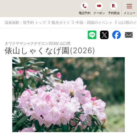
メ
メニュー
電話予約
クーポン
予約照会
ニ
ュ
温泉旅館・宿予約 トップ
観光ガイド
中国・四国のイベント
山口県のイ
ー
を
開
く
タワラヤマシャクナゲエン2026
山口県
俵山しゃくなげ園(2026)