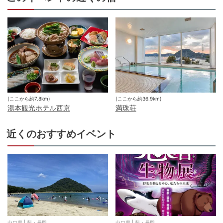
(ここから約
7.8
km)
(ここから約
36.9
km)
湯本観光ホテル西京
満珠荘
近くのおすすめイベント
山口県
|
萩・長門
山口県
|
萩・長門