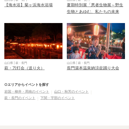
【海水浴】菊ヶ浜海水浴場
夏期特別展「悪者生物展～野生
生物とあゆむ、私たちの未来
～」
山口県
|
萩・長門
山口県
|
萩・長門
萩・万灯会（送り火）
長門湯本温泉納涼盆踊り大会
○エリアからイベントを探す
岩国・柳井・周南
のイベント
山口・秋芳
のイベント
萩・長門
のイベント
下関・宇部
のイベント