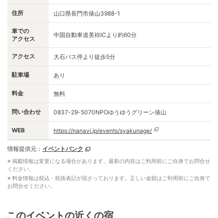
住所
山口県長門市俵山3988-1
車での
中国自動車道美祢ICより約60分
アクセス
アクセス
大石バス停より徒歩5分
駐車場
あり
料金
無料
問い合わせ
0837-29-5070NPOゆうゆうグリーン俵山
WEB
https://nanavi.jp/events/syakunage/
情報提供元：
イベントバンク
※ 掲載情報は変更になる場合があります。最新の内容はご利用前にご自身でお問合せ
ください。
※ 料金情報は税込・税抜表記が混ざっております。正しい金額はご利用前にご自身で
お問合せください。
このイベントの近くの宿