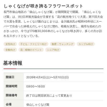
しゃくなげが咲き誇るフラワースポット
長門市俵山地区の「俵山しゃくなげ園」が期間限定で開園。「俵山しゃくな
げ園」は、(社)日本観光協会が主催する「花の観光地づくり大賞」第11回大会
で大賞を受賞。しゃくなげ園のはじまりは、金川鐵夫氏が昭和45年頃にスー
パーで出会った鉢植えのしゃくなげに惚れ、植栽を決意し、栽培を始めたの
がきっかけ。今では170種30,000本のしゃくなげが咲き誇り、多くの方が訪
れるスポットとなっている。
女性向け
子ども・ファミリー向け
観察・ウォッチング
カップル向け
全般向け
花・植物のイベント
シニア向け
基本情報
開催日
2026年4月4日(土)〜5月10日(日)
開催時間
09:00〜16:00
開催備考
終了日は開花状況によって変更あり
会場
俵山しゃくなげ園