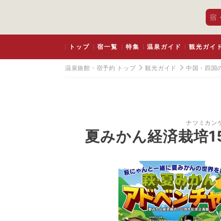
宿
トップ
宿一覧
特集
温泉ガイド
観光ガイ
温泉旅館・宿予約 トップ
観光ガイド
中国・四国
ナツミカン
夏みかん経済栽培1