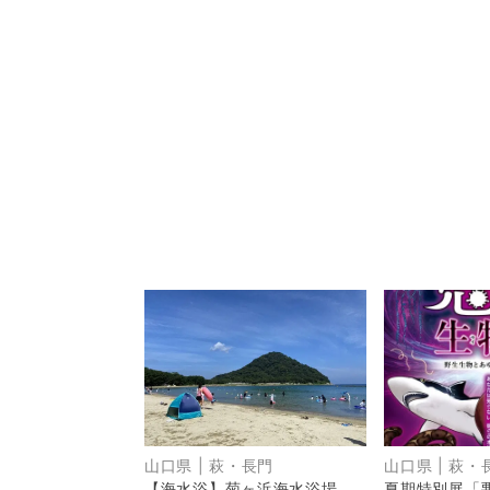
山口県
|
萩・長門
山口県
|
萩・
【海水浴】菊ヶ浜海水浴場
夏期特別展「