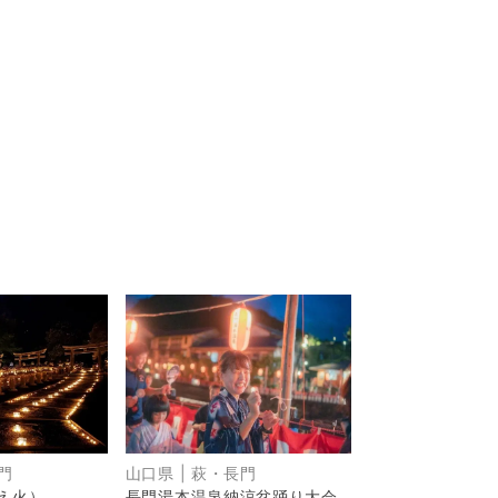
門
山口県
|
萩・長門
え火）
長門湯本温泉納涼盆踊り大会