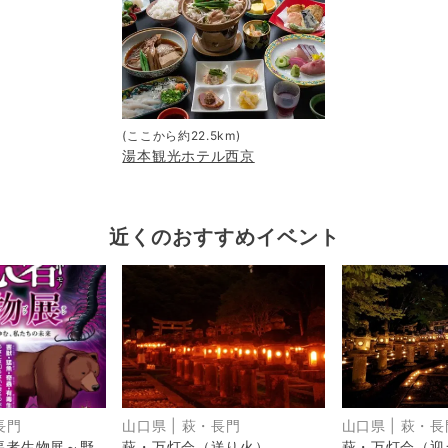
(ここから約
22.5
km)
湯本観光ホテル西京
近くのおすすめイベント
長門
山口県
|
萩・長門
山口県
|
萩・長
悪者生物展～野
萩・万灯会（送り火）
萩・万灯会（迎