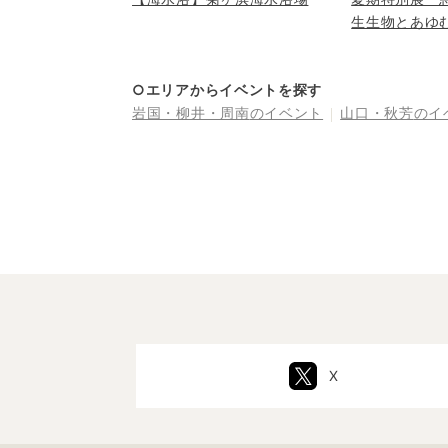
生生物とあゆ
来～」
○エリアからイベントを探す
岩国・柳井・周南
のイベント
山口・秋芳
のイ
X