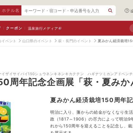
・ホテル名
ド
クーポン
温泉旅行メディア
のイベント
山口県のイベント
萩・長門のイベント
夏みかん経済栽培1
ケイザイサイバイ150シュウネンキネンキカクテン ハギナツミカンアドベン
50周年記念企画展「萩・夏み
夏みかん経済栽培150周年
明治に入り、藩からの給金がなくなり生
政（1817～1906）の尽力によって明治
れから150周年を迎えることを記念し、
を展示する。