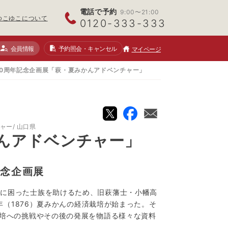
電話で予約
9:00〜21:00
ゆこゆこについて
0120-333-333
会員情報
予約照会
・キャンセル
マイページ
50周年記念企画展「萩・夏みかんアドベンチャー」
チャー
山口県
かんアドベンチャー」
記念企画展
活に困った士族を助けるため、旧萩藩士・小幡高
9年（1876）夏みかんの経済栽培が始まった。そ
栽培への挑戦やその後の発展を物語る様々な資料