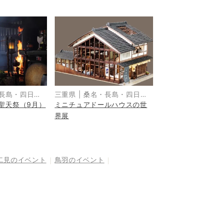
長島・四日
三重県
|
桑名・長島・四日
聖天祭（9月）
ミニチュアドールハウスの世
鹿
市・湯の山・鈴鹿
界展
二見
のイベント
鳥羽
のイベント