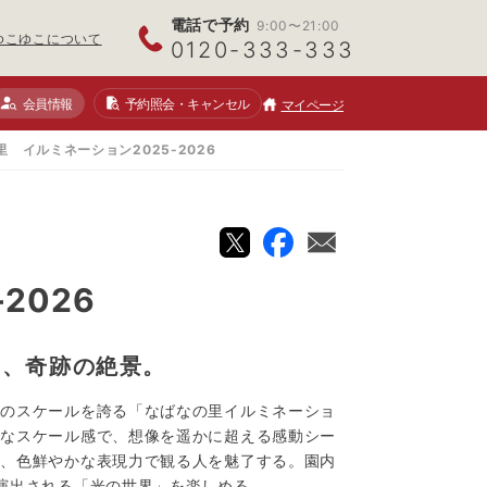
電話で予約
9:00〜21:00
ゆこゆこについて
0120-333-333
会員情報
予約照会
・キャンセル
マイページ
 イルミネーション2025-2026
2026
る、奇跡の絶景。
級のスケールを誇る「なばなの里イルミネーショ
的なスケール感で、想像を遥かに超える感動シー
に、色鮮やかな表現力で観る人を魅了する。園内
演出される「光の世界」を楽しめる。