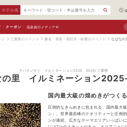
・ホテル名
ド
クーポン
温泉旅行メディア
ント
三重県のイベント
桑名・長島・四日市・鈴鹿のイベント
なばなの里
ナバナノサト イルミネーション2025 2026
三重県
の里 イルミネーション2025-
国内最大級の煌めきがつく
圧倒的なきらめきに包まれる、国内最大
ン」。世界最高峰のクオリティーと圧倒
ンが連続。広大なテーマエリアいっぱい
には7つのスポットがあり、エリアごとに