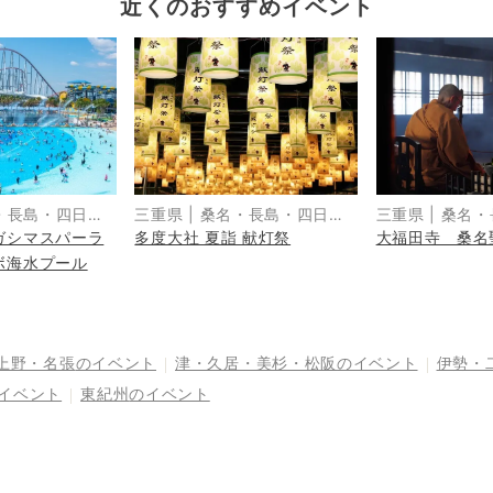
近くのおすすめイベント
・長島・四日
三重県
|
桑名・長島・四日
三重県
|
桑名・
ガシマスパーラ
多度大社 夏詣 献灯祭
大福田寺 桑名
鈴鹿
市・湯の山・鈴鹿
市・湯の山・鈴
ボ海水プール
上野・名張
のイベント
津・久居・美杉・松阪
のイベント
伊勢・
イベント
東紀州
のイベント