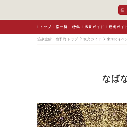
宿
トップ
宿一覧
特集
温泉ガイド
観光ガイ
温泉旅館・宿予約 トップ
観光ガイド
東海のイベ
なばな