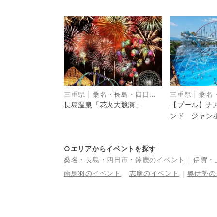
三重県
|
桑名・長島・四日
三重県
|
桑名
長島温泉「花火大競演」
【プール】ナ
市・湯の山・鈴鹿
市・湯の山・
ンド ジャン
○エリアからイベントを探す
桑名・長島・四日市・鈴鹿
のイベント
伊賀・
南鳥羽
のイベント
志摩
のイベント
奥伊勢
の