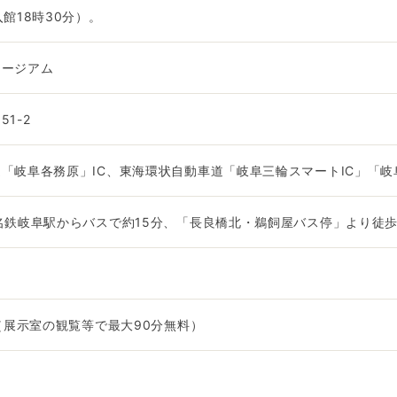
館18時30分）。
ュージアム
1-2
「岐阜各務原」IC、東海環状自動車道「岐阜三輪スマートIC」「岐阜
名鉄岐阜駅からバスで約15分、「長良橋北・鵜飼屋バス停」より徒歩
円（展示室の観覧等で最大90分無料）