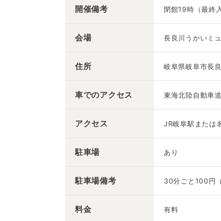
開催備考
閉館19時（最終入
会場
長良川うかいミ
住所
岐阜県岐阜市長良5
車での
アクセス
東海北陸自動車道
アクセス
JR岐阜駅または
駐車場
あり
駐車場備考
30分ごと100
料金
有料