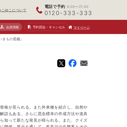
電話で予約
9:00〜21:00
ゆこゆこについて
0120-333-333
会員情報
予約照会
・キャンセル
マイページ
いきもの図鑑」
」
や骨格が見られる。また外来種を紹介し、自然や
の解説もある。さらに昆虫標本の作成方法や道具
がら知って新たな発見が得られる。また、クイズ
内に開催。展示を通して、長良川の生態系とその