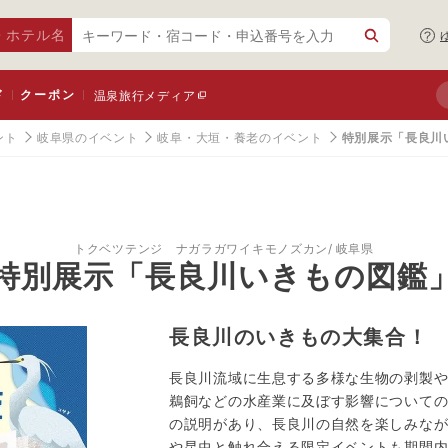
・ホテル名
ド
クーポン
温泉旅行メディア
ント
岐阜県のイベント
岐阜・大垣・養老のイベント
特別展示「長良川
トクベツテンジ ナガラガワイキモノズカン
岐阜県
特別展示「長良川いきもの図鑑
長良川のいきもの大集合！
長良川流域に生息する多様な生物の剥製
鵜飼などの水産業に及ぼす影響について
の説明があり、長良川の自然を楽しみな
や昆虫と触れ合える限定イベントも期間