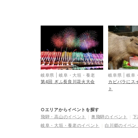
岐阜県
|
岐阜・大垣・養老
岐阜県
|
岐阜
第4回 ぎふ長良川花火大会
カピバラにス
ト
○エリアからイベントを探す
飛騨・高山
のイベント
奥飛騨
のイベント
下
岐阜・大垣・養老
のイベント
白川郷
のイベン