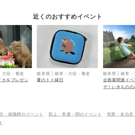
近くのおすすめイベント
・大垣・養老
岐阜県
|
岐阜・大垣・養老
岐阜県
|
岐阜・
イカをプレゼン
夏のトト縁日
企画展関連イベ
ぞ！いきものの
だ！』
呂・南飛騨
のイベント
郡上・美濃・関
のイベント
恵那・多治見
ト