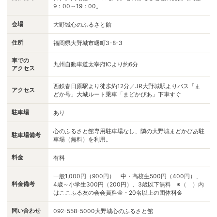
9：00～19：00。
会場
大野城心のふるさと館
住所
福岡県大野城市曙町3-8-3
車での
九州自動車道太宰府ICより約6分
アクセス
西鉄春日原駅より徒歩約12分／JR大野城駅よりバス「ま
アクセス
どか号」大城ルート乗車「まどかぴあ」下車すぐ
駐車場
あり
心のふるさと館専用駐車場なし、隣の大野城まどかぴあ駐
駐車場備考
車場（無料）を利用。
料金
有料
一般1,000円（900円） 中・高校生500円（400円）、
料金備考
4歳～小学生300円（200円）、3歳以下無料 ※（ ）内
はここふる友の会会員料金・20名以上の団体料金
問い合わせ
092-558-5000大野城心のふるさと館