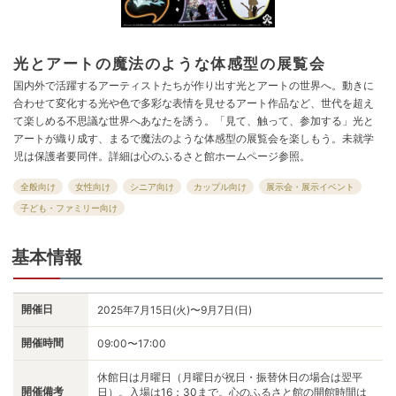
光とアートの魔法のような体感型の展覧会
国内外で活躍するアーティストたちが作り出す光とアートの世界へ。動きに
合わせて変化する光や色で多彩な表情を見せるアート作品など、世代を超え
て楽しめる不思議な世界へあなたを誘う。「見て、触って、参加する」光と
アートが織り成す、まるで魔法のような体感型の展覧会を楽しもう。未就学
児は保護者要同伴。詳細は心のふるさと館ホームページ参照。
全般向け
女性向け
シニア向け
カップル向け
展示会・展示イベント
子ども・ファミリー向け
基本情報
開催日
2025年7月15日(火)〜9月7日(日)
開催時間
09:00〜17:00
休館日は月曜日（月曜日が祝日・振替休日の場合は翌平
開催備考
日）。入場は16：30まで。心のふるさと館の開館時間は