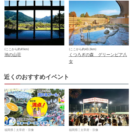
(ここから約
41
km)
(ここから約
43.2
km)
池の山荘
くつろぎの森 グリーンピア八
女
近くのおすすめイベント
福岡県
|
太宰府・宗像
福岡県
|
太宰府・宗像