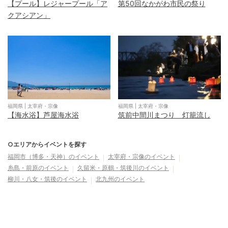
【プール】レジャープール「ア
第50回なかがわ市民の祭り
クアシアン」
福岡県
|
太宰府・宗像
福岡県
|
太宰府・宗像
【海水浴】芦屋海水浴
筑前中間川まつり 灯籠流し
○エリアからイベントを探す
福岡市（博多・天神）
のイベント
太宰府・宗像
のイベント
糸島・前原
のイベント
久留米・原鶴・筑後川
のイベント
柳川・八女・筑後
のイベント
北九州
のイベント