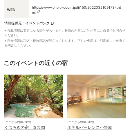
https://www.onojo-occm.jp/li/150/20220321091734.ht
WEB
ml
情報提供元：
イベントバンク
※ 掲載情報は変更になる場合があります。最新の内容はご利用前にご自身でお問合せ
ください。
※ 料金情報は税込・税抜表記が混ざっております。正しい金額はご利用前にご自身で
お問合せください。
このイベントの近くの宿
(ここから約
34.2
km)
(ここから約
34.5
km)
くつろぎの宿 泰泉閣
ホテルパーレンス小野屋