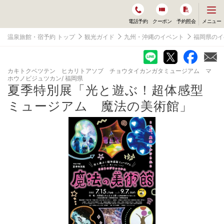
メ
メニュー
電話予約
クーポン
予約照会
ニ
ュ
温泉旅館・宿予約 トップ
観光ガイド
九州・沖縄のイベント
福岡県のイ
ー
を
開
く
カキトクベツテン ヒカリトアソブ チョウタイカンガタミュージアム マ
ホウノビジュツカン
福岡県
夏季特別展「光と遊ぶ！超体感型
ミュージアム 魔法の美術館」