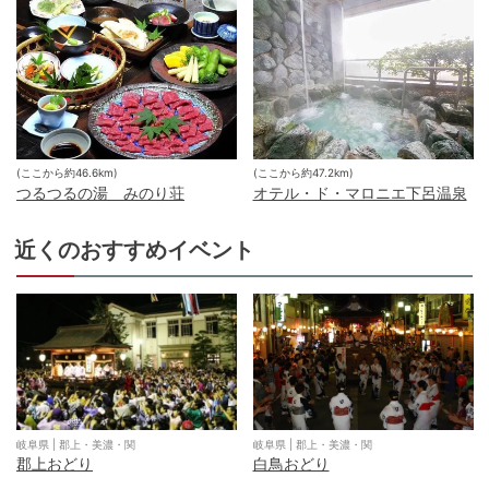
(ここから約
46.6
km)
(ここから約
47.2
km)
つるつるの湯 みのり荘
オテル・ド・マロニエ下呂温泉
近くのおすすめイベント
岐阜県
|
郡上・美濃・関
岐阜県
|
郡上・美濃・関
郡上おどり
白鳥おどり