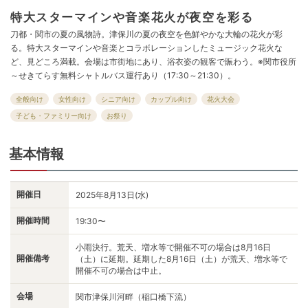
特大スターマインや音楽花火が夜空を彩る
刀都・関市の夏の風物詩。津保川の夏の夜空を色鮮やかな大輪の花火が彩
る。特大スターマインや音楽とコラボレーションしたミュージック花火な
ど、見どころ満載。会場は市街地にあり、浴衣姿の観客で賑わう。※関市役所
～せきてらす無料シャトルバス運行あり（17:30～21:30）。
全般向け
女性向け
シニア向け
カップル向け
花火大会
子ども・ファミリー向け
お祭り
基本情報
開催日
2025年8月13日(水)
開催時間
19:30〜
小雨決行。荒天、増水等で開催不可の場合は8月16日
開催備考
（土）に延期。延期した8月16日（土）が荒天、増水等で
開催不可の場合は中止。
会場
関市津保川河畔（稲口橋下流）