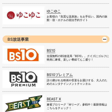
ゆこゆこ
お客様の『良質な温泉旅』をお手伝い。国内の旅
館・宿・ホテルの宿泊予約サイト
BS放送事業
BS10
全国無料のBS放送局『BS10』。クイズにゴルフに
映画に麻雀、楽しい番組てんこ盛り！
BS10プレミアム
語り継がれる映画や音楽をお届けする、大人のた
めのエンタテインメントチャンネル
BEAST X
麻雀プロリーグ「Mリーグ」参戦中！最新情報は
こちらをチェック！