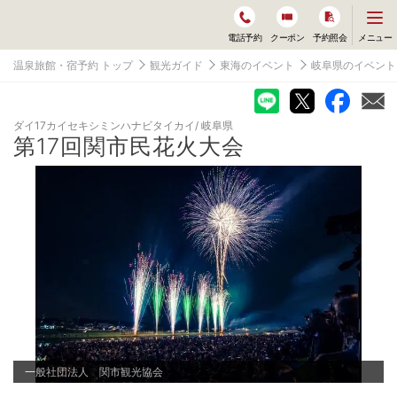
メ
メニュー
電話予約
クーポン
予約照会
ニ
ュ
温泉旅館・宿予約 トップ
観光ガイド
東海のイベント
岐阜県のイベント
ー
を
開
く
ダイ17カイセキシミンハナビタイカイ
岐阜県
第17回関市民花火大会
一般社団法人 関市観光協会