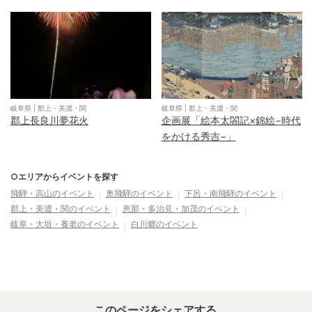
岐阜県
|
郡上・美濃・関
岐阜県
|
郡上・美濃・関
郡上長良川夢花火
企画展「絵本太閤記×錦絵−時代
をかける秀吉−」
○エリアからイベントを探す
飛騨・高山
のイベント
奥飛騨
のイベント
下呂・南飛騨
のイベント
郡上・美濃・関
のイベント
恵那・多治見・加茂
のイベント
岐阜・大垣・養老
のイベント
白川郷
のイベント
このページをシェアする