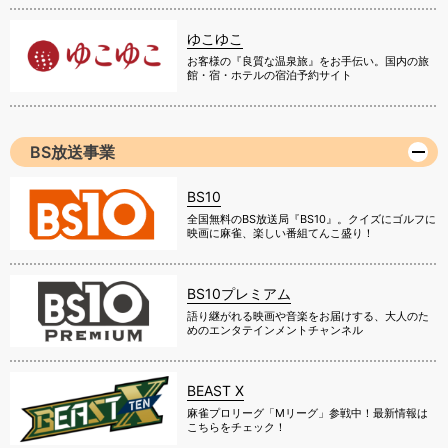
ゆこゆこ
お客様の『良質な温泉旅』をお手伝い。国内の旅
館・宿・ホテルの宿泊予約サイト
BS放送事業
BS10
全国無料のBS放送局『BS10』。クイズにゴルフに
映画に麻雀、楽しい番組てんこ盛り！
BS10プレミアム
語り継がれる映画や音楽をお届けする、大人のた
めのエンタテインメントチャンネル
BEAST X
麻雀プロリーグ「Mリーグ」参戦中！最新情報は
こちらをチェック！