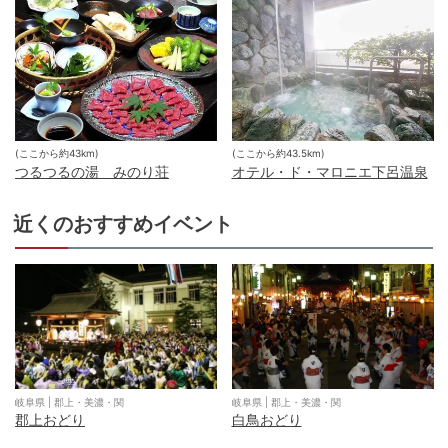
(ここから約
43
km)
(ここから約
43.5
km)
つるつるの湯 みのり荘
オテル・ド・マロニエ下呂温泉
近くのおすすめイベント
岐阜県
|
郡上・美濃・関
岐阜県
|
郡上・美濃・関
郡上おどり
白鳥おどり