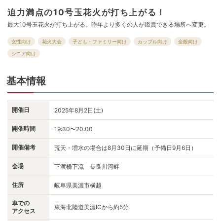
迫力満点の10号玉花火が打ち上がる！
最大10号玉花火が打ち上がる。昨年より多くの人が鑑賞できる場所へ変更。
女性向け
花火大会
子ども・ファミリー向け
カップル向け
全般向け
シニア向け
基本情報
開催日
2025年8月2日(土)
開催時間
19:30〜20:00
開催備考
荒天・増水の場合は8月30日に延期（予備日9月6日）
会場
下渡橋下流 長良川河畔
住所
岐阜県美濃市横越
車での
東海北陸道美濃ICから約5分
アクセス