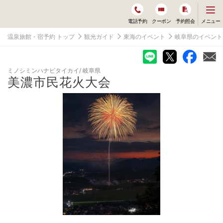
メ
メニュー
電話予約
クーポン
予約照会
ニ
ュ
温泉旅館・宿予約 トップ
観光ガイド
東海のイベント
岐阜県のイベント
ー
を
開
く
ミノシミンハナビタイカイ
岐阜県
美濃市民花火大会