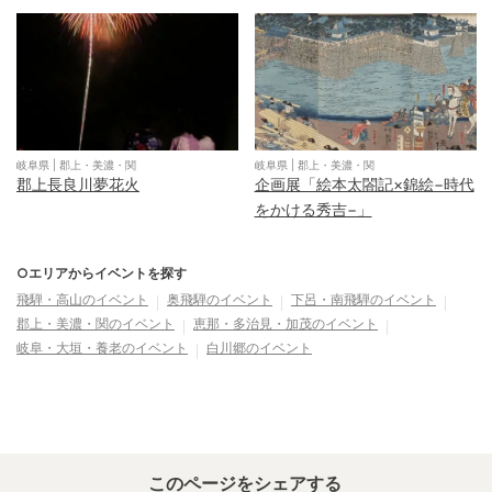
岐阜県
|
郡上・美濃・関
岐阜県
|
郡上・美濃・関
郡上長良川夢花火
企画展「絵本太閤記×錦絵−時代
をかける秀吉−」
○エリアからイベントを探す
飛騨・高山
のイベント
奥飛騨
のイベント
下呂・南飛騨
のイベント
郡上・美濃・関
のイベント
恵那・多治見・加茂
のイベント
岐阜・大垣・養老
のイベント
白川郷
のイベント
このページをシェアする