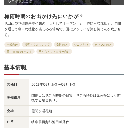
岐阜県観光連盟
梅雨時期のお出かけ先にいかが？
池田山麓花街道基本構想の一つとしてオープンした「霞間ヶ渓花畑」。年間
を通して様々な植物を楽しめる場所で、夏はアジサイが涼し気に花を咲かせ
る。
全般向け
観察・ウォッチング
女性向け
シニア向け
カップル向け
花・植物のイベント
子ども・ファミリー向け
基本情報
開催日
2025年06月上旬〜06月下旬
開催日は見ごろ時期の目安、見ごろ時期は気候等により前
開催備考
後する場合あり。
会場
霞間ヶ渓花畑
住所
岐阜県揖斐郡池田町藤代