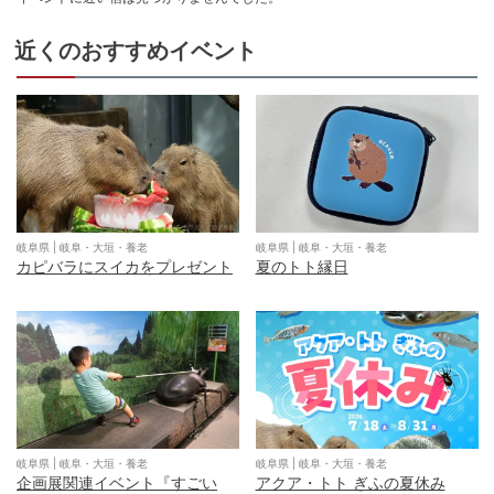
近くのおすすめイベント
岐阜県
|
岐阜・大垣・養老
岐阜県
|
岐阜・大垣・養老
カピバラにスイカをプレゼント
夏のトト縁日
岐阜県
|
岐阜・大垣・養老
岐阜県
|
岐阜・大垣・養老
企画展関連イベント『すごい
アクア・トト ぎふの夏休み