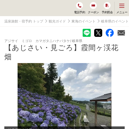
メ
メニュー
電話予約
クーポン
予約照会
ニ
ュ
温泉旅館・宿予約 トップ
観光ガイド
東海のイベント
岐阜県のイベント
ー
を
開
く
アジサイ ミゴロ カマガタニハナバタケ
岐阜県
【あじさい・見ごろ】霞間ヶ渓花
畑