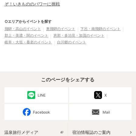
ぞ！いきもののパワーに挑戦
だ！』
○エリアからイベントを探す
飛騨・高山
のイベント
奥飛騨
のイベント
下呂・南飛騨
のイベント
郡上・美濃・関
のイベント
恵那・多治見・加茂
のイベント
岐阜・大垣・養老
のイベント
白川郷
のイベント
このページをシェアする
LINE
X
Facebook
Mail
温泉旅行メディア
宿泊情報誌のご案内