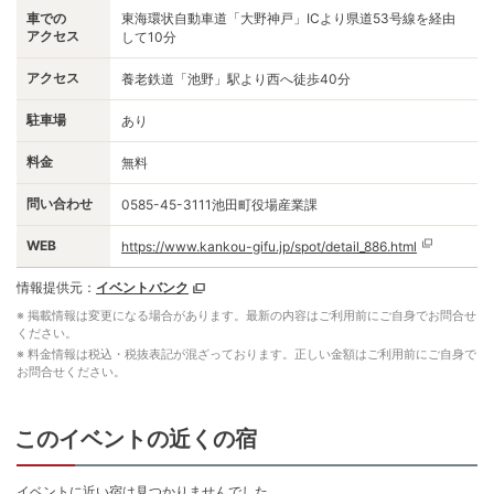
車での
東海環状自動車道「大野神戸」ICより県道53号線を経由
アクセス
して10分
アクセス
養老鉄道「池野」駅より西へ徒歩40分
駐車場
あり
料金
無料
問い合わせ
0585-45-3111池田町役場産業課
WEB
https://www.kankou-gifu.jp/spot/detail_886.html
情報提供元：
イベントバンク
※ 掲載情報は変更になる場合があります。最新の内容はご利用前にご自身でお問合せ
ください。
※ 料金情報は税込・税抜表記が混ざっております。正しい金額はご利用前にご自身で
お問合せください。
このイベントの近くの宿
イベントに近い宿は見つかりませんでした。