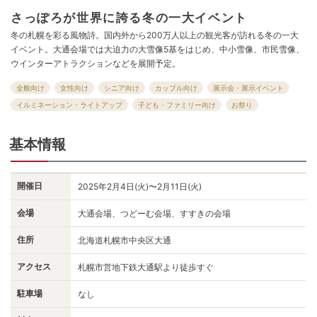
さっぽろが世界に誇る冬の一大イベント
冬の札幌を彩る風物詩。国内外から200万人以上の観光客が訪れる冬の一大
イベント。大通会場では大迫力の大雪像5基をはじめ、中小雪像、市民雪像、
ウインターアトラクションなどを展開予定。
全般向け
女性向け
シニア向け
カップル向け
展示会・展示イベント
イルミネーション・ライトアップ
子ども・ファミリー向け
お祭り
基本情報
開催日
2025年2月4日(火)〜2月11日(火)
会場
大通会場、つどーむ会場、すすきの会場
住所
北海道札幌市中央区大通
アクセス
札幌市営地下鉄大通駅より徒歩すぐ
駐車場
なし