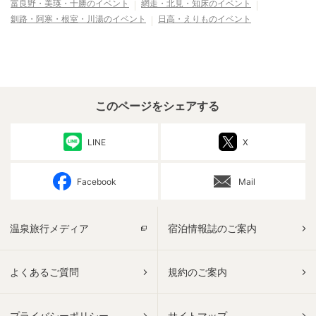
富良野・美瑛・十勝
のイベント
網走・北見・知床
のイベント
釧路・阿寒・根室・川湯
のイベント
日高・えりも
のイベント
このページをシェアする
LINE
X
Facebook
Mail
温泉旅行メディア
宿泊情報誌のご案内
よくあるご質問
規約のご案内
プライバシーポリシー
サイトマップ