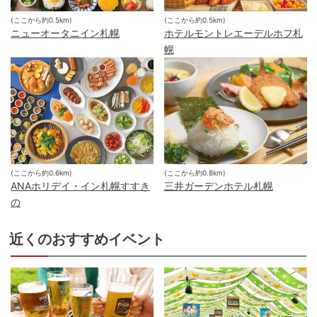
(ここから約
0.5
km)
(ここから約
0.5
km)
ニューオータニイン札幌
ホテルモントレエーデルホフ札
幌
(ここから約
0.6
km)
(ここから約
0.8
km)
ANAホリデイ・イン札幌すすき
三井ガーデンホテル札幌
の
近くのおすすめイベント