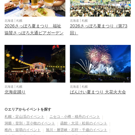
北海道
|
札幌
北海道
|
札幌
2026さっぽろ夏まつり 福祉
2026さっぽろ夏まつり（第73
協賛さっぽろ大通ビアガーデン
回）
北海道
|
札幌
北海道
|
札幌
北海盆踊り
ばんけい夏まつり 大花火大会
○エリアからイベントを探す
札幌・定山渓
のイベント
ニセコ・小樽・積丹
のイベント
洞爺・登別・苫小牧
のイベント
函館・大沼・松前
のイベント
稚内・留萌
のイベント
旭川・層雲峡・石狩・千歳
のイベント