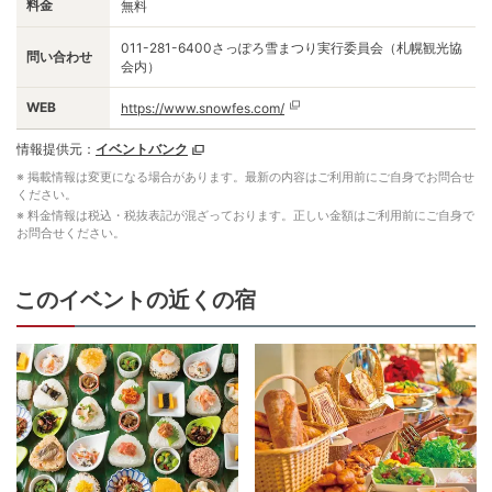
料金
無料
011-281-6400さっぽろ雪まつり実行委員会（札幌観光協
問い合わせ
会内）
WEB
https://www.snowfes.com/
情報提供元：
イベントバンク
※ 掲載情報は変更になる場合があります。最新の内容はご利用前にご自身でお問合せ
ください。
※ 料金情報は税込・税抜表記が混ざっております。正しい金額はご利用前にご自身で
お問合せください。
このイベントの近くの宿