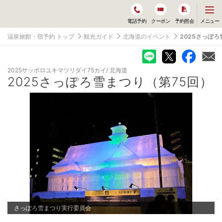
メ
メニュー
電話予約
クーポン
予約照会
ニ
ュ
温泉旅館・宿予約 トップ
観光ガイド
北海道のイベント
2025さっぽろ
ー
を
開
く
2025サッポロユキマツリダイ75カイ
北海道
2025さっぽろ雪まつり（第75回）
さっぽろ雪まつり実行委員会