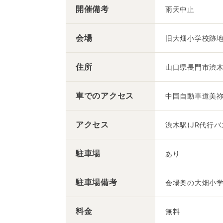
開催備考
雨天中止
会場
旧大畑小学校跡
住所
山口県長門市渋木5
車での
アクセス
中国自動車道美祢
アクセス
渋木駅(JR代行バ
駐車場
あり
駐車場備考
会場奥の大畑小学
料金
無料