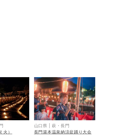
門
山口県
|
萩・長門
え火）
長門湯本温泉納涼盆踊り大会