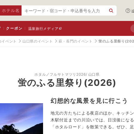
・ホテル名
ド
クーポン
温泉旅行メディア
のイベント
山口県のイベント
萩・長門のイベント
蛍のふる里祭り(202
ホタルノフルサトマツリ2026
山口県
蛍のふる里祭り(2026)
幻想的な風景を見に行こう
地元の方たちによる夜店のほか、キッチン
木駅付近までの川沿いでは、日没後にな
「ホタルロード」を散策できる。ぜひ、