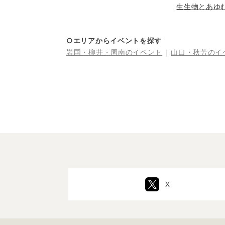
生生物とあゆ
来～」
○エリアからイベントを探す
岩国・柳井・周南
のイベント
山口・秋芳
のイ
X