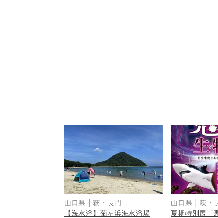
山口県
|
萩・長門
山口県
|
萩・
【海水浴】菊ヶ浜海水浴場
夏期特別展「