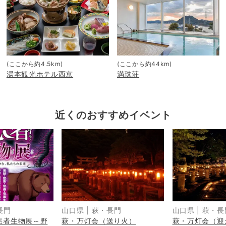
(ここから約
4.5
km)
(ここから約
44
km)
湯本観光ホテル西京
満珠荘
近くのおすすめイベント
長門
山口県
|
萩・長門
山口県
|
萩・長
悪者生物展～野
萩・万灯会（送り火）
萩・万灯会（迎