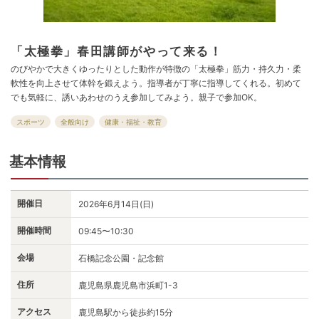
「太極拳」春田講師がやって来る！
のびやかで大きくゆったりとした動作が特徴の「太極拳」筋力・持久力・柔
軟性を向上させて体幹を鍛えよう。指導者が丁寧に指導してくれる。初めて
でも気軽に、誘いあわせのうえ参加してみよう。親子で参加OK。
スポーツ
全般向け
健康・福祉・教育
基本情報
開催日
2026年6月14日(日)
開催時間
09:45〜10:30
会場
石橋記念公園・記念館
住所
鹿児島県鹿児島市浜町1-3
アクセス
鹿児島駅から徒歩約15分