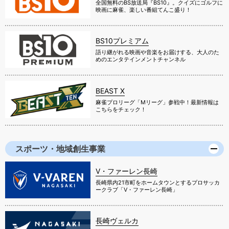
全国無料のBS放送局『BS10』。クイズにゴルフに
映画に麻雀、楽しい番組てんこ盛り！
BS10プレミアム
語り継がれる映画や音楽をお届けする、大人のた
めのエンタテインメントチャンネル
BEAST X
麻雀プロリーグ「Mリーグ」参戦中！最新情報は
こちらをチェック！
スポーツ・地域創生事業
V・ファーレン長崎
長崎県内21市町をホームタウンとするプロサッカ
ークラブ「V・ファーレン長崎」
長崎ヴェルカ