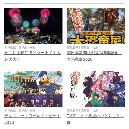
鹿児島県
|
鹿児島・桜島
鹿児島県
|
鹿児島・桜島
かごしま錦江湾サマーナイト大
南日本新聞社創立145年記念
花火大会
大恐竜展2026
鹿児島県
|
鹿児島・桜島
鹿児島県
|
鹿児島・桜島
ディズニー・ワールド・ビート
TVアニメ『薬屋のひとりごと』
2026
展