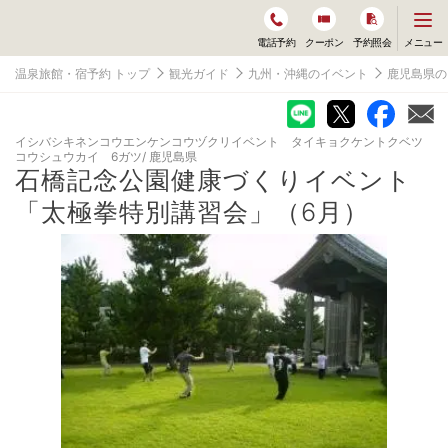
メ
メニュー
電話予約
クーポン
予約照会
ニ
ュ
温泉旅館・宿予約 トップ
観光ガイド
九州・沖縄のイベント
鹿児島県の
ー
を
開
く
イシバシキネンコウエンケンコウヅクリイベント タイキョクケントクベツ
コウシュウカイ 6ガツ
鹿児島県
石橋記念公園健康づくりイベント
「太極拳特別講習会」（6月）