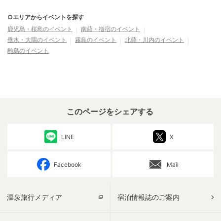
○エリアからイベントを探す
鹿児島・桜島
のイベント
南薩・指宿
のイベント
垂水・大隅
のイベント
霧島
のイベント
北薩・川内
のイベント
離島
のイベント
このページをシェアする
LINE
X
Facebook
Mail
温泉旅行メディア
宿泊情報誌のご案内