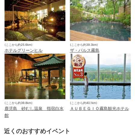
(ここから約
25.6
km)
(ここから約
39.3
km)
ホテルグリーンヒル
ザ・パルス霧島
(ここから約
39.8
km)
(ここから約
40.1
km)
鹿児島 砂むし温泉 指宿白水
ＡＵＢＥＧＩＯ霧島観光ホテル
館
近くのおすすめイベント