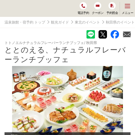
メ
メニュー
電話予約
クーポン
予約照会
ニ
ュ
温泉旅館・宿予約 トップ
観光ガイド
東北のイベント
秋田県のイベント
ー
を
開
く
トトノエルナチュラルフレーバーランチブッフェ
秋田県
ととのえる、ナチュラルフレーバ
ーランチブッフェ