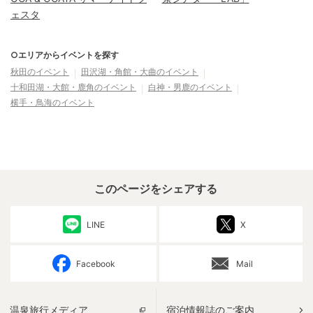
ェスタ
○エリアからイベントを探す
秋田
のイベント
田沢湖・角館・大曲
のイベント
十和田湖・大館・鹿角
のイベント
白神・男鹿
のイベント
横手・鳥海
のイベント
このページをシェアする
LINE
X
Facebook
Mail
温泉旅行メディア
宿泊情報誌のご案内