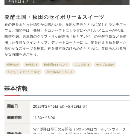
※写真はイメージ
発酵王国・秋田のセイボリー＆スイーツ
春の趣をまとった穏やかな味わいを、多彩な料理とともに楽しむランチブッ
フェ。期間中は「発酵」をコンセプトにカラダにやさしいメニューが登場。
味噌や麹、男鹿市のクラフトサケ醸造所「稲とアガベ」の発酵マヨなどを使
用した多彩なラインナップ。デザートコーナーには、旬を迎える苺を使った
華やかなスイーツを用意。春を映す食のひらめきとともに、笑顔あふれる豊
かな時間を過ごそう。
全般向け
女性向け
飲食店のイベント
シニア向け
カップル向け
子ども・ファミリー向け
宿泊施設のイベント
基本情報
開催日
2026年2月15日(日)〜5月29日(金)
開催時間
11:30〜15:00
5/11以降は平日のみ開催（5/2～5/6はゴールデンウィーク
開催備考