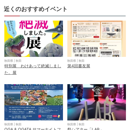
近くのおすすめイベント
秋田県
|
秋田
秋田県
|
秋田
特別展 わけあって絶滅しまし
第4回書友展
た。展
秋田県
|
秋田
秋田県
|
秋田
OGA & OGATA サマーナイトフ
祭シアター「LAB」