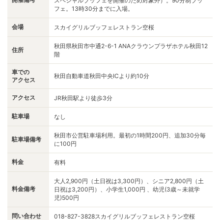
スペシャルブッフェを開催のため対象外）。90分制ブッ
フェ。13時30分までに入場。
会場
スカイグリルブッフェレストラン空桜
秋田県秋田市中通2-6-1 ANAクラウンプラザホテル秋田12
住所
階
車での
秋田自動車道秋田中央ICより約10分
アクセス
アクセス
JR秋田駅より徒歩3分
駐車場
なし
秋田市公営駐車場利用。最初の1時間200円、追加30分毎
駐車場備考
に100円
料金
有料
大人2,900円（土日祝は3,300円）、シニア2,800円（土
料金備考
日祝は3,200円）、小学生1,000円 、幼児(3歳～未就学
児)500円
問い合わせ
018-827-3828スカイグリルブッフェレストラン空桜