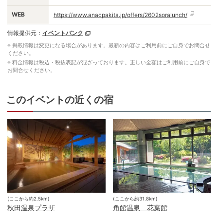
WEB
https://www.anacpakita.jp/offers/2602soralunch/
情報提供元：
イベントバンク
※ 掲載情報は変更になる場合があります。最新の内容はご利用前にご自身でお問合せ
ください。
※ 料金情報は税込・税抜表記が混ざっております。正しい金額はご利用前にご自身で
お問合せください。
このイベントの近くの宿
(ここから約
2.5
km)
(ここから約
31.8
km)
秋田温泉プラザ
角館温泉 花葉館