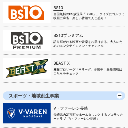
BS10
全国無料のBS放送局『BS10』。クイズにゴルフに
映画に麻雀、楽しい番組てんこ盛り！
BS10プレミアム
語り継がれる映画や音楽をお届けする、大人のた
めのエンタテインメントチャンネル
BEAST X
麻雀プロリーグ「Mリーグ」参戦中！最新情報は
こちらをチェック！
スポーツ・地域創生事業
V・ファーレン長崎
長崎県内21市町をホームタウンとするプロサッカ
ークラブ「V・ファーレン長崎」