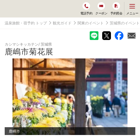
メ
メニュー
電話予約
クーポン
予約照会
ニ
ュ
温泉旅館・宿予約 トップ
観光ガイド
関東のイベント
茨城県のイベント
ー
を
開
く
カシマシキッカテン
茨城県
鹿嶋市菊花展
鹿嶋市