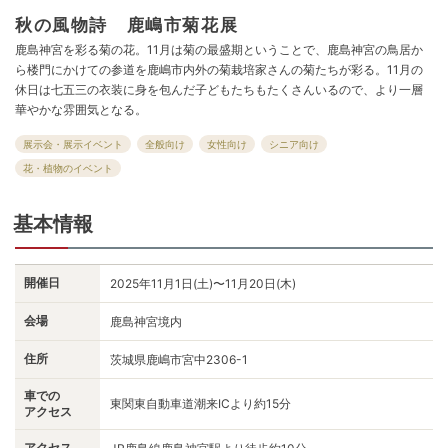
秋の風物詩 鹿嶋市菊花展
鹿島神宮を彩る菊の花。11月は菊の最盛期ということで、鹿島神宮の鳥居か
ら楼門にかけての参道を鹿嶋市内外の菊栽培家さんの菊たちが彩る。11月の
休日は七五三の衣装に身を包んだ子どもたちもたくさんいるので、より一層
華やかな雰囲気となる。
展示会・展示イベント
全般向け
女性向け
シニア向け
花・植物のイベント
基本情報
開催日
2025年11月1日(土)〜11月20日(木)
会場
鹿島神宮境内
住所
茨城県鹿嶋市宮中2306-1
車での
東関東自動車道潮来ICより約15分
アクセス
アクセス