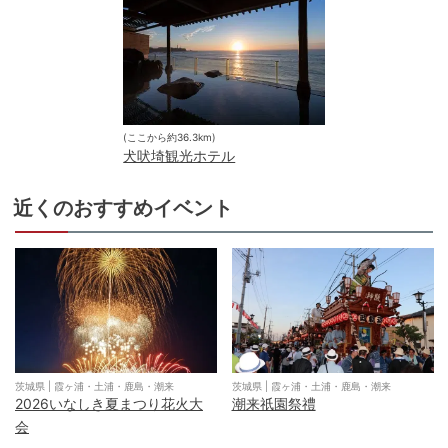
(ここから約
36.3
km)
犬吠埼観光ホテル
近くのおすすめイベント
茨城県
|
霞ヶ浦・土浦・鹿島・潮来
茨城県
|
霞ヶ浦・土浦・鹿島・潮来
2026いなしき夏まつり花火大
潮来祇園祭禮
会