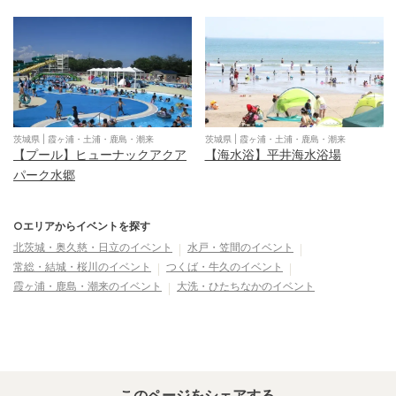
茨城県
|
霞ヶ浦・土浦・鹿島・潮来
茨城県
|
霞ヶ浦・土浦・鹿島・潮来
【プール】ヒューナックアクア
【海水浴】平井海水浴場
パーク水郷
○エリアからイベントを探す
北茨城・奥久慈・日立
のイベント
水戸・笠間
のイベント
常総・結城・桜川
のイベント
つくば・牛久
のイベント
霞ヶ浦・鹿島・潮来
のイベント
大洗・ひたちなか
のイベント
このページをシェアする