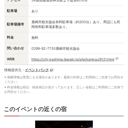
JR鹿島線鹿島神宮駅より徒歩約10分
駐車場
あり
鹿嶋市観光協会有料駐車場（約200台）あり。周辺にも民
駐車場備考
間有料駐車場多数あり。
料金
無料
問い合わせ
0299-82-7730鹿嶋市観光協会
WEB
https://city.kashima.ibaraki.jp/site/kankou/9121.html
情報提供元：
イベントバンク
※ 掲載情報は変更になる場合があります。最新の内容はご利用前にご自身でお問合せ
ください。
※ 料金情報は税込・税抜表記が混ざっております。正しい金額はご利用前にご自身で
お問合せください。
このイベントの近くの宿