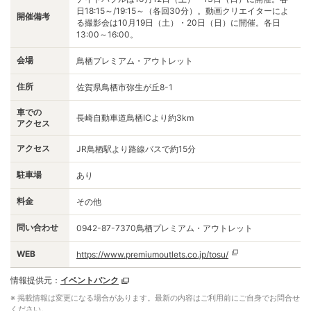
日18:15～/19:15～（各回30分）。動画クリエイターによ
開催備考
る撮影会は10月19日（土）・20日（日）に開催。各日
13:00～16:00。
会場
鳥栖プレミアム・アウトレット
住所
佐賀県鳥栖市弥生が丘8-1
車での
長崎自動車道鳥栖ICより約3km
アクセス
アクセス
JR鳥栖駅より路線バスで約15分
駐車場
あり
料金
その他
問い合わせ
0942-87-7370鳥栖プレミアム・アウトレット
WEB
https://www.premiumoutlets.co.jp/tosu/
情報提供元：
イベントバンク
※ 掲載情報は変更になる場合があります。最新の内容はご利用前にご自身でお問合せ
ください。