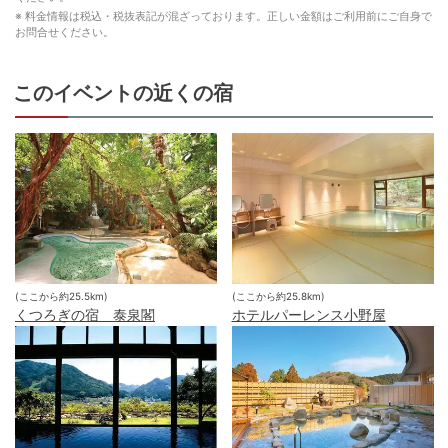
※ 料金情報は税込・税抜表記が混ざっております。正しい金額はご利用前にご自身で
お問合せください。
このイベントの近くの宿
(ここから約
25.5
km)
(ここから約
25.8
km)
くつろぎの宿 泰泉閣
ホテルパーレンス小野屋