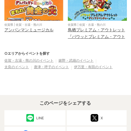
佐賀県
|
佐賀・古湯・熊の川
佐賀県
|
佐賀・古湯・熊の川
アンパンマンミュージカル
鳥栖プレミアム・アウトレット
『パウッとプレミアム・アウト
レット ダイノアドベンチャ
ー』
○エリアからイベントを探す
佐賀・古湯・熊の川
のイベント
嬉野・武雄
のイベント
太良
のイベント
唐津・呼子
のイベント
伊万里・有田
のイベント
このページをシェアする
LINE
X