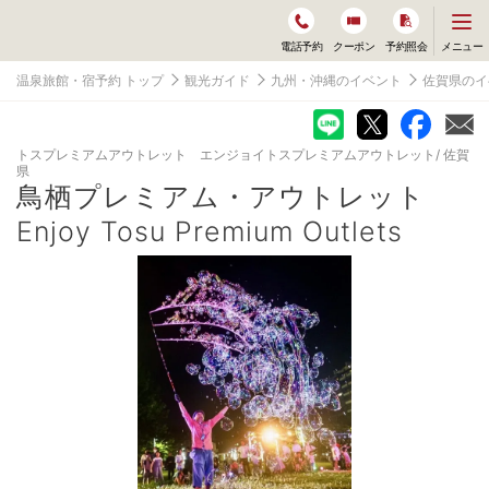
メ
メニュー
電話予約
クーポン
予約照会
ニ
ュ
温泉旅館・宿予約 トップ
観光ガイド
九州・沖縄のイベント
佐賀県のイ
ー
を
開
く
トスプレミアムアウトレット エンジョイトスプレミアムアウトレット
佐賀
県
鳥栖プレミアム・アウトレット
Enjoy Tosu Premium Outlets