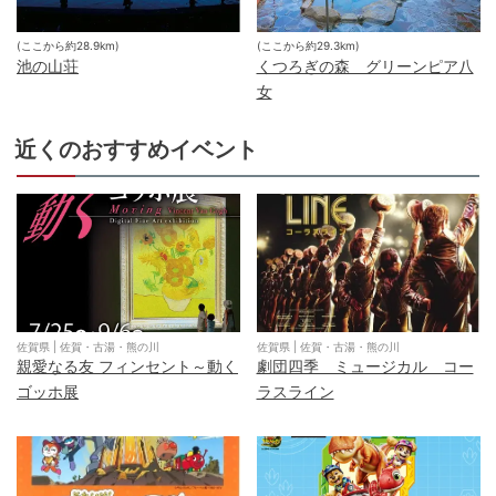
(ここから約
28.9
km)
(ここから約
29.3
km)
池の山荘
くつろぎの森 グリーンピア八
女
近くのおすすめイベント
佐賀県
|
佐賀・古湯・熊の川
佐賀県
|
佐賀・古湯・熊の川
親愛なる友 フィンセント～動く
劇団四季 ミュージカル コー
ゴッホ展
ラスライン