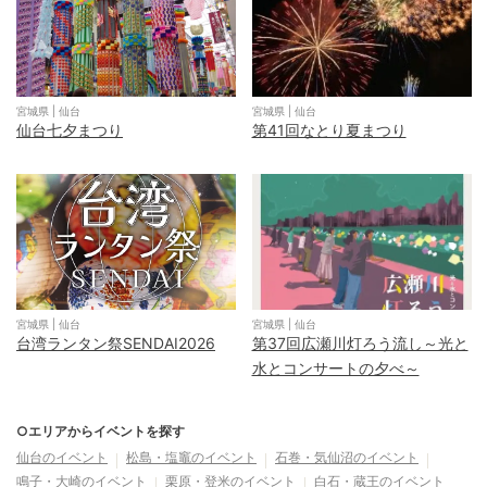
宮城県
|
仙台
宮城県
|
仙台
仙台七夕まつり
第41回なとり夏まつり
宮城県
|
仙台
宮城県
|
仙台
台湾ランタン祭SENDAI2026
第37回広瀬川灯ろう流し～光と
水とコンサートの夕べ～
○エリアからイベントを探す
仙台
のイベント
松島・塩竈
のイベント
石巻・気仙沼
のイベント
鳴子・大崎
のイベント
栗原・登米
のイベント
白石・蔵王
のイベント