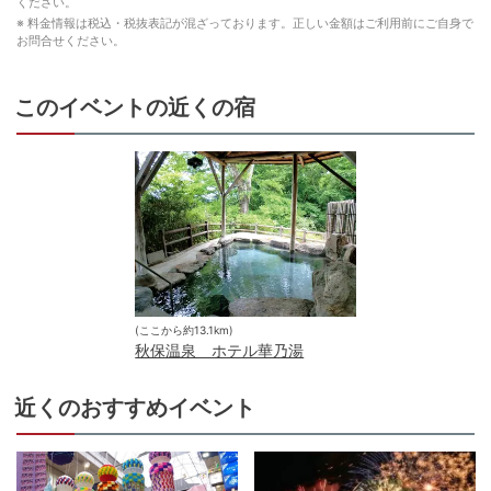
ください。
※ 料金情報は税込・税抜表記が混ざっております。正しい金額はご利用前にご自身で
お問合せください。
このイベントの近くの宿
(ここから約
13.1
km)
秋保温泉 ホテル華乃湯
近くのおすすめイベント