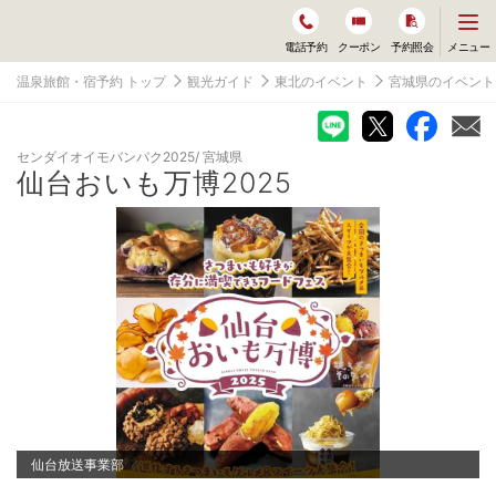
メ
メニュー
電話予約
クーポン
予約照会
ニ
ュ
温泉旅館・宿予約 トップ
観光ガイド
東北のイベント
宮城県のイベント
ー
を
開
く
センダイオイモバンパク2025
宮城県
仙台おいも万博2025
仙台放送事業部