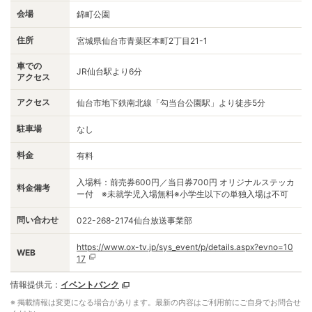
会場
錦町公園
住所
宮城県仙台市青葉区本町2丁目21-1
車での
JR仙台駅より6分
アクセス
アクセス
仙台市地下鉄南北線「勾当台公園駅」より徒歩5分
駐車場
なし
料金
有料
入場料：前売券600円／当日券700円 オリジナルステッカ
料金備考
ー付 ※未就学児入場無料※小学生以下の単独入場は不可
問い合わせ
022-268-2174仙台放送事業部
https://www.ox-tv.jp/sys_event/p/details.aspx?evno=10
WEB
17
情報提供元：
イベントバンク
※ 掲載情報は変更になる場合があります。最新の内容はご利用前にご自身でお問合せ