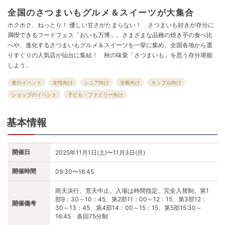
全国のさつまいもグルメ＆スイーツが大集合
ホクホク、ねっとり！ 優しい甘さがたまらない！ さつまいも好きが存分に
満喫できるフードフェス「おいも万博」。さまざまな品種の焼き芋の食べ比
べや、進化するさつまいもグルメ＆スイーツを一挙に集め、全国各地から選
りすぐりの人気店が仙台に集結！ 秋の味覚「さつまいも」を思う存分堪能
しよう。
食のイベント
女性向け
シニア向け
全般向け
カップル向け
ショップのイベント
子ども・ファミリー向け
基本情報
開催日
2025年11月1日(土)〜11月3日(月)
開催時間
09:30〜16:45
雨天決行、荒天中止。入場は時間指定、完全入替制。第1
部9：30～10：45、第2部11：00～12：15、第3部12：
開催備考
30～13：45、第4部14：00～15：15、第5部15:30～
16:45 各回75分制