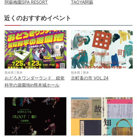
阿蘇梅園SPA RESORT
TAOYA阿蘇
近くのおすすめイベント
熊本県
|
熊本
熊本県
|
熊本
おどろきワンダーランド 錯覚
古町蚤の市 VOL.24
科学の遊園地in熊本城ホール