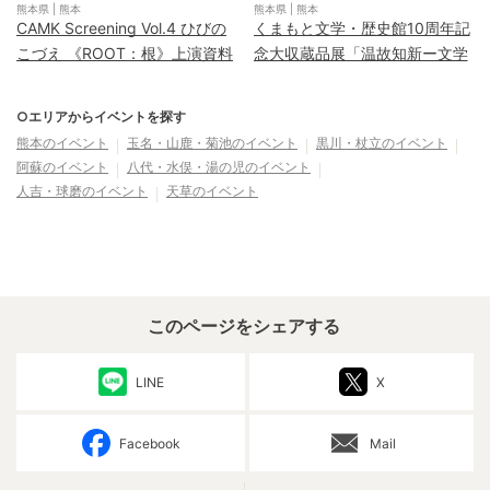
熊本県
|
熊本
熊本県
|
熊本
CAMK Screening Vol.4 ひびの
くまもと文学・歴史館10周年記
こづえ 《ROOT：根》上演資料
念大収蔵品展「温故知新ー文学
と歴史でたどるくまもとの記憶
2026ー」
○エリアからイベントを探す
熊本
のイベント
玉名・山鹿・菊池
のイベント
黒川・杖立
のイベント
阿蘇
のイベント
八代・水俣・湯の児
のイベント
人吉・球磨
のイベント
天草
のイベント
このページをシェアする
LINE
X
Facebook
Mail