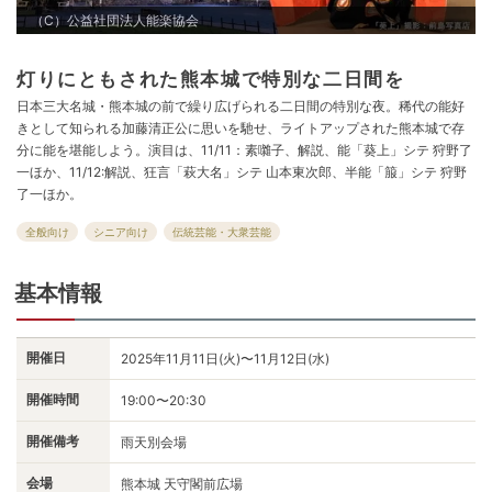
（C）公益社団法人能楽協会
灯りにともされた熊本城で特別な二日間を
日本三大名城・熊本城の前で繰り広げられる二日間の特別な夜。稀代の能好
きとして知られる加藤清正公に思いを馳せ、ライトアップされた熊本城で存
分に能を堪能しよう。演目は、11/11：素囃子、解説、能「葵上」シテ 狩野了
一ほか、11/12:解説、狂言「萩大名」シテ 山本東次郎、半能「箙」シテ 狩野
了一ほか。
全般向け
シニア向け
伝統芸能・大衆芸能
基本情報
開催日
2025年11月11日(火)〜11月12日(水)
開催時間
19:00〜20:30
開催備考
雨天別会場
会場
熊本城 天守閣前広場