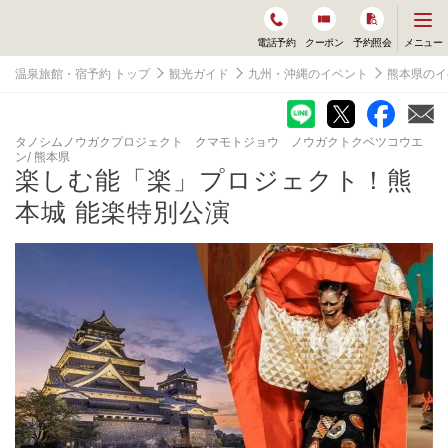
メ
メニュー
電話予約
クーポン
予約照会
ニ
ュ
温泉旅館・宿予約 トップ
観光ガイド
九州・沖縄のイベント
熊本県のイ
ー
を
開
く
タノシムノウガクプロジェクト クマモトジョウ ノウガクトクベツコウエ
ン
熊本県
楽しむ能「楽」プロジェクト！熊
本城 能楽特別公演