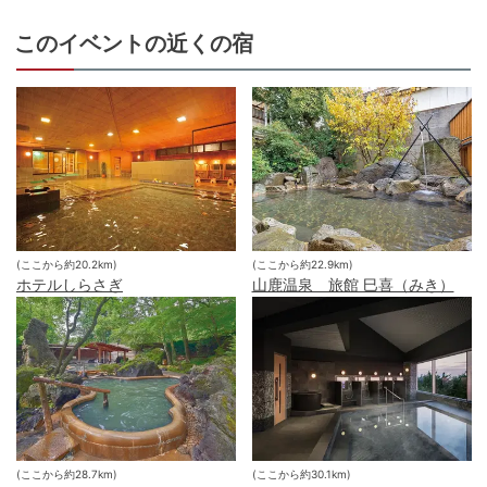
このイベントの近くの宿
(ここから約
20.2
km)
(ここから約
22.9
km)
ホテルしらさぎ
山鹿温泉 旅館 巳喜（みき）
(ここから約
28.7
km)
(ここから約
30.1
km)