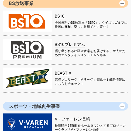
BS放送事業
BS10
全国無料のBS放送局『BS10』。クイズにゴルフに
映画に麻雀、楽しい番組てんこ盛り！
BS10プレミアム
語り継がれる映画や音楽をお届けする、大人のた
めのエンタテインメントチャンネル
BEAST X
麻雀プロリーグ「Mリーグ」参戦中！最新情報は
こちらをチェック！
スポーツ・地域創生事業
V・ファーレン長崎
長崎県内21市町をホームタウンとするプロサッカ
ークラブ「V・ファーレン長崎」