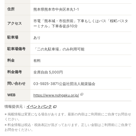
住所
熊本県熊本市中央区本丸1-1
市電「熊本城・市役所前」下車もしくはバス「桜町バスタ
アクセス
ーミナル」下車各徒歩10分
駐車場
あり
駐車場備考
「二の丸駐車場」のみ利用可能
料金
有料
料金備考
全席自由 5,000円
問い合わせ
03-5925-3871公益社団法人能楽協会
WEB
https://www.nohgaku.or.jp/
情報提供元：
イベントバンク
※ 掲載情報は変更になる場合があります。最新の内容はご利用前にご自身でお問合せ
ください。
※ 料金情報は税込・税抜表記が混ざっております。正しい金額はご利用前にご自身で
お問合せください。