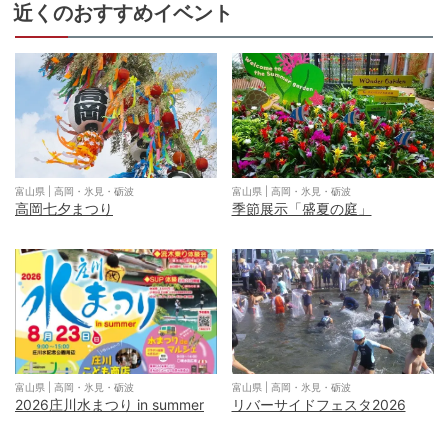
近くのおすすめイベント
富山県
|
高岡・氷見・砺波
富山県
|
高岡・氷見・砺波
高岡七夕まつり
季節展示「盛夏の庭」
富山県
|
高岡・氷見・砺波
富山県
|
高岡・氷見・砺波
2026庄川水まつり in summer
リバーサイドフェスタ2026