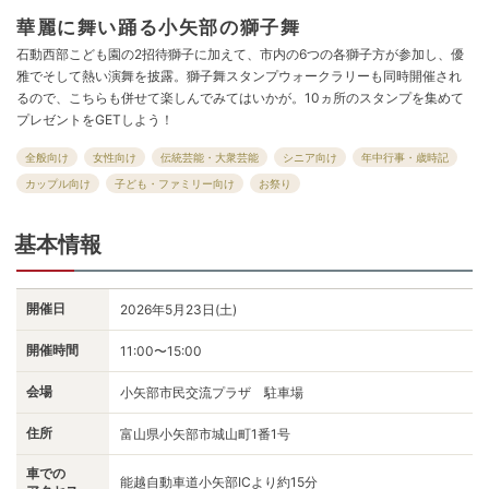
華麗に舞い踊る小矢部の獅子舞
石動西部こども園の2招待獅子に加えて、市内の6つの各獅子方が参加し、優
雅でそして熱い演舞を披露。獅子舞スタンプウォークラリーも同時開催され
るので、こちらも併せて楽しんでみてはいかが。10ヵ所のスタンプを集めて
プレゼントをGETしよう！
全般向け
女性向け
伝統芸能・大衆芸能
シニア向け
年中行事・歳時記
カップル向け
子ども・ファミリー向け
お祭り
基本情報
開催日
2026年5月23日(土)
開催時間
11:00〜15:00
会場
小矢部市民交流プラザ 駐車場
住所
富山県小矢部市城山町1番1号
車での
能越自動車道小矢部ICより約15分