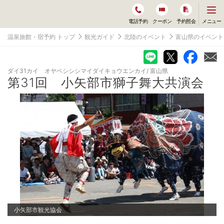
メ
メニュー
電話予約
クーポン
予約照会
ニ
ュ
温泉旅館・宿予約 トップ
観光ガイド
北陸のイベント
富山県のイベント
ー
を
開
く
ダイ31カイ オヤベシシシマイダイキョウエンカイ
富山県
第31回 小矢部市獅子舞大共演会
小矢部市観光協会