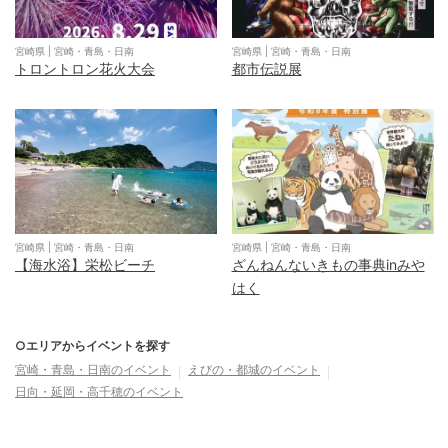
宮崎県
|
宮崎・青島・日南
宮崎県
|
宮崎・青島・日南
トロントロン花火大会
都市伝説展
宮崎県
|
宮崎・青島・日南
宮崎県
|
宮崎・青島・日南
【海水浴】栄松ビーチ
ざんねんないきもの事典inみや
はく
○エリアからイベントを探す
宮崎・青島・日南
のイベント
えびの・都城
のイベント
日向・延岡・高千穂
のイベント