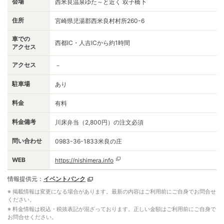
会場
西米良温泉ゆた～と近く 双子橋下
住所
宮崎県児湯郡西米良村村所260-6
車での
西都IC・人吉ICから約1時間
アクセス
アクセス
－
駐車場
あり
料金
有料
料金備考
川床弁当（2,800円）の注文必須
問い合わせ
0983-36-1833米良の庄
WEB
https://nishimera.info
情報提供元：
イベントバンク
※ 掲載情報は変更になる場合があります。最新の内容はご利用前にご自身でお問合せ
ください。
※ 料金情報は税込・税抜表記が混ざっております。正しい金額はご利用前にご自身で
お問合せください。