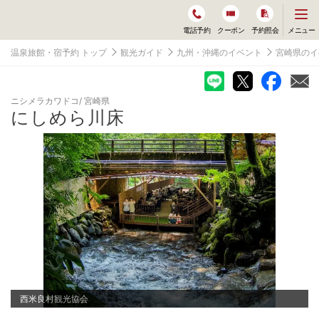
メ
メニュー
電話予約
クーポン
予約照会
ニ
ュ
温泉旅館・宿予約 トップ
観光ガイド
九州・沖縄のイベント
宮崎県のイ
ー
を
開
く
ニシメラカワドコ
宮崎県
にしめら川床
西米良村観光協会