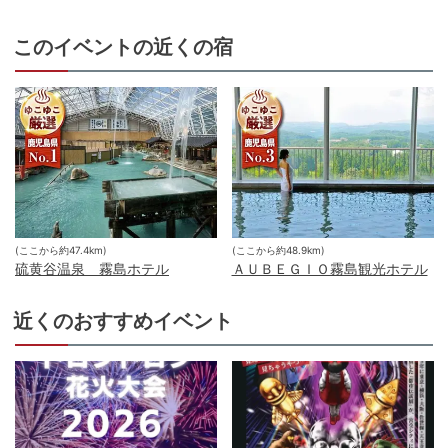
このイベントの近くの宿
(ここから約
47.4
km)
(ここから約
48.9
km)
硫黄谷温泉 霧島ホテル
ＡＵＢＥＧＩＯ霧島観光ホテル
近くのおすすめイベント