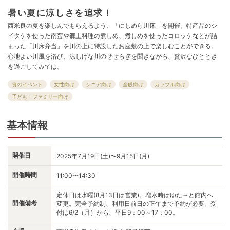
暑い夏に涼しさを追求！
西米良の夏を楽しんでもらえるよう、「にしめら川床」を開催。特産品のシ
イタケを使った南蛮や郷土料理の煮しめ、煮しめを使ったコロッケなどが詰
まった「川床弁当」を川の上に特設したお座敷の上で楽しむことができる。
心地よい川風を浴び、涼しげな川のせせらぎを聞きながら、贅沢なひととき
を過ごしてみては。
食のイベント
女性向け
シニア向け
全般向け
カップル向け
子ども・ファミリー向け
基本情報
開催日
2025年7月19日(土)〜9月15日(月)
開催時間
11:00〜14:30
定休日は水曜(8月13日は営業)。増水時はゆた～と館内へ
開催備考
変更。完全予約制、利用日前日の正午まで予約が必要。受
付は6/2（月）から、平日9：00～17：00。