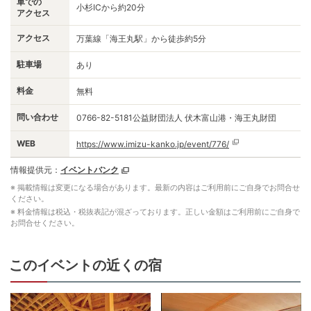
車での
小杉ICから約20分
アクセス
アクセス
万葉線「海王丸駅」から徒歩約5分
駐車場
あり
料金
無料
問い合わせ
0766-82-5181公益財団法人 伏木富山港・海王丸財団
WEB
https://www.imizu-kanko.jp/event/776/
情報提供元：
イベントバンク
※ 掲載情報は変更になる場合があります。最新の内容はご利用前にご自身でお問合せ
ください。
※ 料金情報は税込・税抜表記が混ざっております。正しい金額はご利用前にご自身で
お問合せください。
このイベントの近くの宿