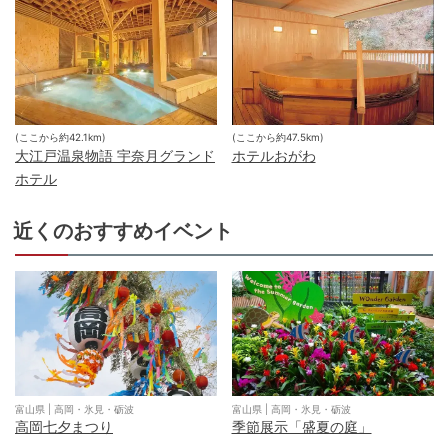
(ここから約
42.1
km)
(ここから約
47.5
km)
大江戸温泉物語 宇奈月グランド
ホテルおがわ
ホテル
近くのおすすめイベント
富山県
|
高岡・氷見・砺波
富山県
|
高岡・氷見・砺波
高岡七夕まつり
季節展示「盛夏の庭」