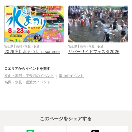
富山県
|
高岡・氷見・砺波
富山県
|
高岡・氷見・砺波
2026庄川水まつり in summer
リバーサイドフェスタ2026
○エリアからイベントを探す
立山・黒部・宇奈月
のイベント
富山
のイベント
高岡・氷見・砺波
のイベント
このページをシェアする