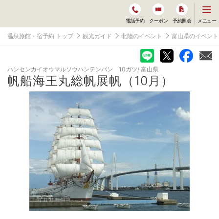
メ
メニュー
電話予約
クーポン
予約照会
ニ
ュ
温泉旅館・宿予約 トップ
観光ガイド
北陸のイベント
富山県のイベント
ー
を
開
く
ハンセンカイオウマルソウハンテンパン 10ガツ
富山県
帆船海王丸総帆展帆（10月）