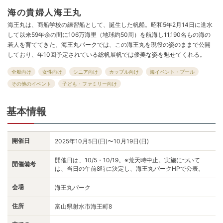
海の貴婦人海王丸
海王丸は、商船学校の練習船として、誕生した帆船。昭和5年2月14日に進水
して以来59年余の間に106万海里（地球約50周）を航海し11,190名もの海の
若人を育ててきた。海王丸パークでは、この海王丸を現役の姿のままで公開
しており、年10回予定されている総帆展帆では優美な姿を魅せてくれる。
全般向け
女性向け
シニア向け
カップル向け
海イベント・プール
その他のイベント
子ども・ファミリー向け
基本情報
開催日
2025年10月5日(日)〜10月19日(日)
開催日は、10/5・10/19。※荒天時中止。実施について
開催備考
は、当日の午前8時に決定し、海王丸パークHPで公表。
会場
海王丸パーク
住所
富山県射水市海王町8