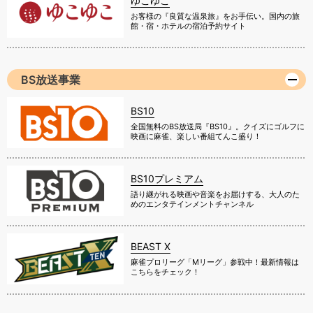
ゆこゆこ
お客様の『良質な温泉旅』をお手伝い。国内の旅
館・宿・ホテルの宿泊予約サイト
BS放送事業
BS10
全国無料のBS放送局『BS10』。クイズにゴルフに
映画に麻雀、楽しい番組てんこ盛り！
BS10プレミアム
語り継がれる映画や音楽をお届けする、大人のた
めのエンタテインメントチャンネル
BEAST X
麻雀プロリーグ「Mリーグ」参戦中！最新情報は
こちらをチェック！