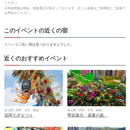
ください。
※ 料金情報は税込・税抜表記が混ざっております。正しい金額はご利用前にご自身で
お問合せください。
このイベントの近くの宿
イベントに近い宿は見つかりませんでした。
近くのおすすめイベント
富山県
|
高岡・氷見・砺波
富山県
|
高岡・氷見・砺波
高岡七夕まつり
季節展示「盛夏の庭」