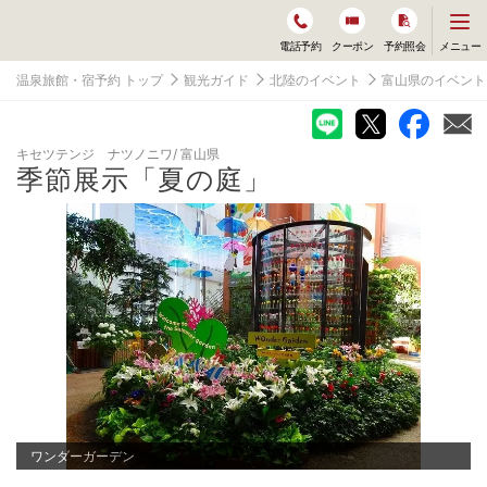
メ
メニュー
電話予約
クーポン
予約照会
ニ
ュ
温泉旅館・宿予約 トップ
観光ガイド
北陸のイベント
富山県のイベント
ー
を
開
く
キセツテンジ ナツノニワ
富山県
季節展示「夏の庭」
ワンダーガーデン