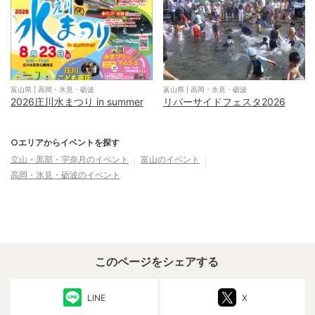
富山県
|
高岡・氷見・砺波
富山県
|
高岡・氷見・砺波
2026庄川水まつり in summer
リバーサイドフェスタ2026
○エリアからイベントを探す
立山・黒部・宇奈月
のイベント
富山
のイベント
高岡・氷見・砺波
のイベント
このページをシェアする
LINE
X