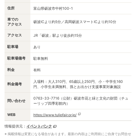
住所
富山県砺波市中村100-1
車での
砺波ICより約5分／高岡砺波スマートICより約10分
アクセス
アクセス
JR「砺波」駅より徒歩約15分
駐車場
あり
駐車場備考
駐車無料
料金
有料
入場料：大人310円、65歳以上250円、小・中学生160
料金備考
円、小学生未満無料、孫とお出かけ支援事業対象施設
0763-33-7716（公財）砺波市花と緑と文化の財団（チュ
問い合わせ
ーリップ四季彩館内）
WEB
https://www.tulipfair.or.jp/
情報提供元：
イベントバンク
※ 掲載情報は変更になる場合があります。最新の内容はご利用前にご自身でお問合せ