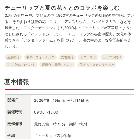
チューリップと夏の花々とのコラボを楽しむ
3.7mのタワー型オブジェの中に500本のチューリップの切花が1年中咲いてい
る。そのまわりは夏の花「ユリ」「アンスリウム」「ハイビスカス」などを
展示した「ワンダーガーデン」また5000本のチューリップが万華鏡のように
映し出される「パレットガーデン」、チューリップの秘密や歴史、文化を体
感できる「アンダーファーム」を見に行こう。海の中のような空間装飾も楽
しもう。
全般向け
観察・ウォッチング
女性向け
シニア向け
カップル向け
花・植物のイベント
展示会・展示イベント
子ども・ファミリー向け
基本情報
開催日
2026年6月19日(金)〜7月14日(火)
開催時間
09:00〜18:00
開催備考
最終入館17時30分 期間中無休
会場
チューリップ四季彩館