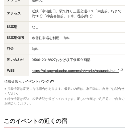
進約5分
近鉄「宇治山田」駅で降り三重交通バス「内宮前」行きで
アクセス
約20分「神宮会館前」下車、徒歩約1分
駐車場
なし
駐車場備考
市営駐車場を利用・有料
料金
無料
問い合わせ
0596-23-8827おかげ横丁催事企画部
WEB
https://okageyokocho.com/main/works/natunofubutu/
情報提供元：
イベントバンク
※ 掲載情報は変更になる場合があります。最新の内容はご利用前にご自身でお問合せ
ください。
※ 料金情報は税込・税抜表記が混ざっております。正しい金額はご利用前にご自身で
お問合せください。
このイベントの近くの宿