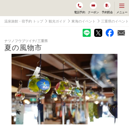
メ
メニュー
電話予約
クーポン
予約照会
ニ
ュ
温泉旅館・宿予約 トップ
観光ガイド
東海のイベント
三重県のイベント
ー
を
開
く
ナツノフウブツイチ
三重県
夏の風物市