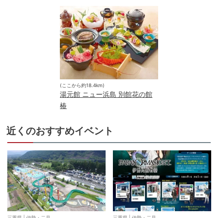
(ここから約
18.4
km)
湯元館 ニュー浜島 別館花の館
椿
近くのおすすめイベント
三重県
|
伊勢・二見
三重県
|
伊勢・二見