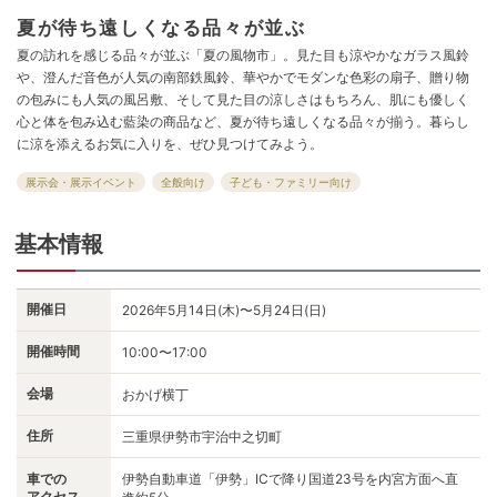
夏が待ち遠しくなる品々が並ぶ
夏の訪れを感じる品々が並ぶ「夏の風物市」。見た目も涼やかなガラス風鈴
や、澄んだ音色が人気の南部鉄風鈴、華やかでモダンな色彩の扇子、贈り物
の包みにも人気の風呂敷、そして見た目の涼しさはもちろん、肌にも優しく
心と体を包み込む藍染の商品など、夏が待ち遠しくなる品々が揃う。暮らし
に涼を添えるお気に入りを、ぜひ見つけてみよう。
展示会・展示イベント
全般向け
子ども・ファミリー向け
基本情報
開催日
2026年5月14日(木)〜5月24日(日)
開催時間
10:00〜17:00
会場
おかげ横丁
住所
三重県伊勢市宇治中之切町
車での
伊勢自動車道「伊勢」ICで降り国道23号を内宮方面へ直
アクセス