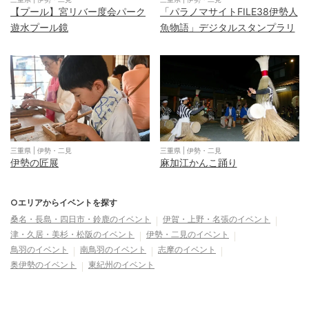
【プール】宮リバー度会パーク
「パラノマサイトFILE38伊勢人
遊水プール鏡
魚物語」デジタルスタンプラリ
ー
三重県
|
伊勢・二見
三重県
|
伊勢・二見
伊勢の匠展
麻加江かんこ踊り
○エリアからイベントを探す
桑名・長島・四日市・鈴鹿
のイベント
伊賀・上野・名張
のイベント
津・久居・美杉・松阪
のイベント
伊勢・二見
のイベント
鳥羽
のイベント
南鳥羽
のイベント
志摩
のイベント
奥伊勢
のイベント
東紀州
のイベント